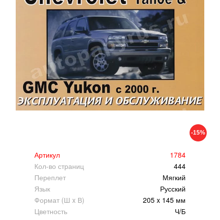
-15%
Артикул
1784
Кол-во страниц
444
Переплет
Мягкий
Язык
Русский
Формат (Ш x В)
205 x 145 мм
Цветность
Ч/Б