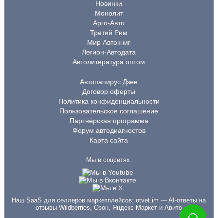
Новинки
Монолит
Арго-Авто
Третий Рим
Мир Автокниг
Легион-Автодата
Автолитература оптом
Автопапирус.Дзен
Договор оферты
Политика конфиденциальности
Пользовательское соглашение
Партнёрская программа
Форум автодиагностов
Карта сайта
Мы в соцсетях:
Наш SaaS для селлеров маркетплейсов:
otvet.im
— AI-ответы на
отзывы Wildberries, Озон, Яндекс Маркет и Авито