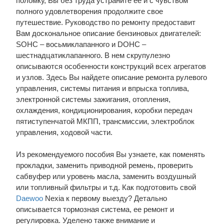
поломку, Вы без труда устраните ее и с чувством
полного удовлетворения продолжите свое
путешествие. Руководство по ремонту предоставит
Вам доскональное описание бензиновых двигателей:
SOHC – восьмиклапанного и DOHC –
шестнадцатиклапанного. В нем скрупулезно
описываются особенности конструкций всех агрегатов
и узлов. Здесь Вы найдете описание ремонта рулевого
управления, системы питания и впрыска топлива,
электронной системы зажигания, отопления,
охлаждения, кондиционирования, коробки передач
пятиступенчатой МКПП, трансмиссии, электроблок
управления, ходовой части.
Из рекомендуемого пособия Вы узнаете, как поменять
прокладки, заменить приводной ремень, проверить
сабвуфер или уровень масла, заменить воздушный
или топливный фильтры и т.д. Как подготовить свой
Daewoo
Nexia к первому выезду? Детально
описывается тормозная система, ее ремонт и
регулировка. Уделено также внимание и