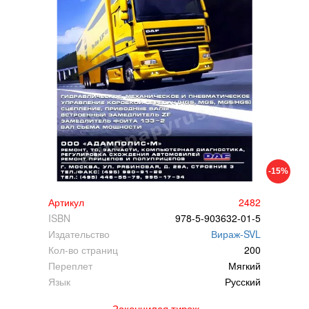
-15%
Артикул
2482
ISBN
978-5-903632-01-5
Издательство
Вираж-SVL
Кол-во страниц
200
Переплет
Мягкий
Язык
Русский
Закончился тираж