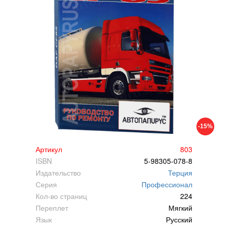
-15%
Артикул
803
ISBN
5-98305-078-8
Издательство
Терция
Серия
Профессионал
Кол-во страниц
224
Переплет
Мягкий
Язык
Русский