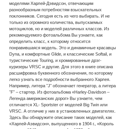
моделями Харлей-Дэвидсон, отвечающим
разнообразным потребностям взыскательных
поклонников. Сегодня есть из чего выбирать. И не
только из огромного количества, выпускаемых
мотоциклов, но и моделей различных классов. Из
рекомендуемого фотоальбома Вы узнаете, как
определить класс, к которому относится
понравившаяся модель. Это и динамичные красавцы
Dyna, и комфортные Glide, и классические Softail, и
туристические Touring, и хромированные дрэг-
куризеры VRSC и другие. Для этого в книге описана
расшифровка буквенного обозначения, по которому
легко узнать все подробности выбранного Харлея.
Например, литера "J" обозначает генератор, а литера
"F" – стартер. Из фотоальбома «Harley-Davidson –
Легенда американских дорог» Вы узнаете, чем
отличается XL- Sportster от моделей Big Twin или
VRSC. А отличие у них в установленных двигателях.
Здесь Вы обнаружите описание таких моделей, как
«Харлей-Аэвидсон», выпущенного в 1904 г., «Король