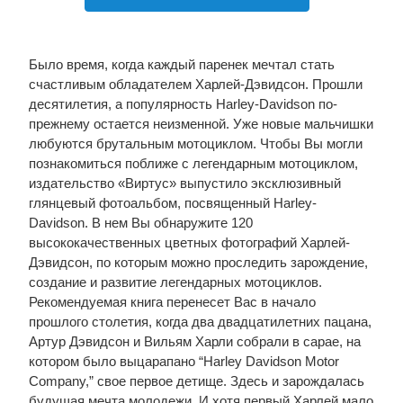
Было время, когда каждый паренек мечтал стать
счастливым обладателем Харлей-Дэвидсон. Прошли
десятилетия, а популярность Harley-Davidson по-
прежнему остается неизменной. Уже новые мальчишки
любуются брутальным мотоциклом. Чтобы Вы могли
познакомиться поближе с легендарным мотоциклом,
издательство «Виртус» выпустило эксклюзивный
глянцевый фотоальбом, посвященный Harley-
Davidson. В нем Вы обнаружите 120
высококачественных цветных фотографий Харлей-
Дэвидсон, по которым можно проследить зарождение,
создание и развитие легендарных мотоциклов.
Рекомендуемая книга перенесет Вас в начало
прошлого столетия, когда два двадцатилетних пацана,
Артур Дэвидсон и Вильям Харли собрали в сарае, на
котором было выцарапано “Harley Davidson Motor
Company,” свое первое детище. Здесь и зарождалась
будущая мечта молодежи. И хотя первый Харлей мало