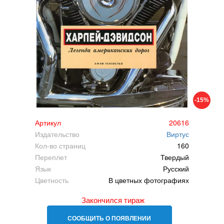
-15%
Артикул
20616
Издательство
Виртус
Кол-во страниц
160
Переплет
Твердый
Язык
Русский
Цветность
В цветных фотографиях
Закончился тираж
СООБЩИТЬ О ПОЯВЛЕНИИ