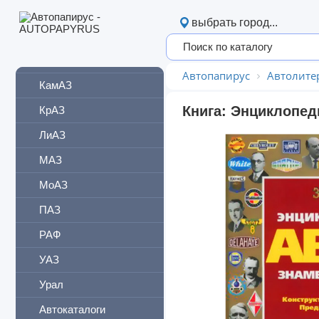
БелАЗ
выбрать город...
Богдан
ЗИЛ
Автопапирус
Автолите
КамАЗ
Книга: Энциклопед
КрАЗ
ЛиАЗ
МАЗ
МоАЗ
ПАЗ
РАФ
УАЗ
Урал
Автокаталоги