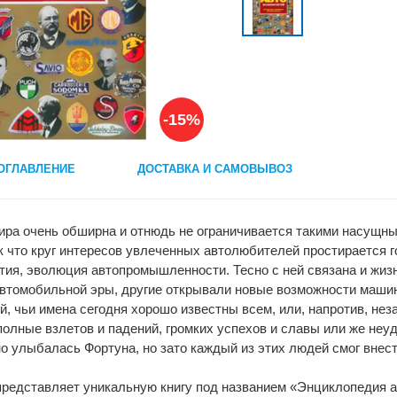
-15%
ОГЛАВЛЕНИЕ
ДОСТАВКА И САМОВЫВОЗ
ра очень обширна и отнюдь не ограничивается такими насущным
к что круг интересов увлеченных автолюбителей простирается 
тия, эволюция автопромышленности. Тесно с ней связана и жиз
автомобильной эры, другие открывали новые возможности маши
й, чьи имена сегодня хорошо известны всем, или, напротив, н
олные взлетов и падений, громких успехов и славы или же неуд
о улыбалась Фортуна, но зато каждый из этих людей смог внест
редставляет уникальную книгу под названием «Энциклопедия а