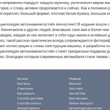
 и непременно порадует каждого мужчину, увлеченного миром маш
орое, к слову, активно продолжается и сейчас. Как и положено
й переплет, большой формат, плотная белая бумага, большое к
циклопедия автознаменитостей» впечатляет! В издание вошли 
, бизнесменов и других людей, вписавших свое имя в более чем
рядке, каждая из них включает в себя годы жизни и основные 
го, такой рассказ практически всегда сопровождается фотографи
ают иллюстрации и схемы конструкции машины, в разработке ко
иклопедия автознаменитостей» станет прекрасным подарком дл
ях, благодаря которым современные автомобили стали такими, 
Каталог
Новинки
Контакты
Монолит
О магазине
Арго-Авто
Как заказать
Третий Рим
Способы доставки
Мир Автокниг
Способы оплаты
Легион-Автодата
Личный кабинет
Автолитература оптом