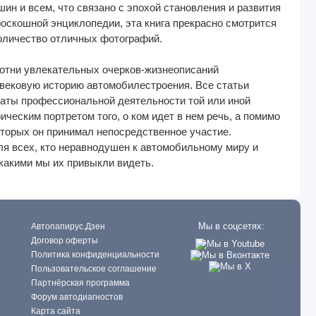
ин и всем, что связано с эпохой становления и развития
 роскошной энциклопедии, эта книга прекрасно смотрится
оличество отличных фотографий.
сотни увлекательных очерков-жизнеописаний
 вековую историю автомобилестроения. Все статьи
даты профессиональной деятельности той или иной
ческим портретом того, о ком идет в нем речь, а помимо
торых он принимал непосредственное участие.
я всех, кто неравнодушен к автомобильному миру и
какими мы их привыкли видеть.
Мы в соцсетях:
Автопапирус.Дзен
Договор оферты
Политика конфиденциальности
Пользовательское соглашение
Партнёрская программа
Форум автодиагностов
Карта сайта