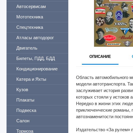
Автосервисам
Мототехника
Спецтехника
Атласы автодорог
Двигатель
ОПИСАНИЕ
Билеты, ПДД, БДД
Кондиционирование
Область автомобильного ми
Катера и Яхты
модели автотранспорта. Та
Кузов
заслуживает история разви
которых стояли у истоков 
Плакаты
Нередко в жизни этих люде
приключенческие романы, п
Подвеска
автознаменитости постоянн
Салон
Издательство «За рулем» п
Тормоза