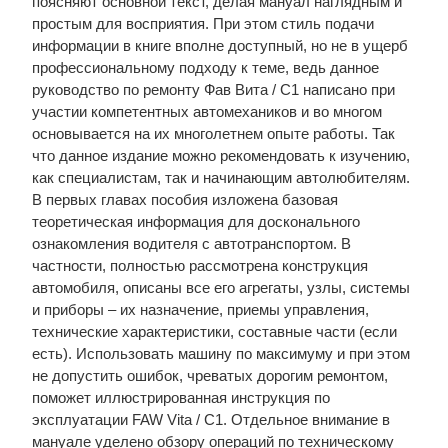
поясняют основной текст, делая мануал наглядным и
простым для восприятия. При этом стиль подачи
информации в книге вполне доступный, но не в ущерб
профессиональному подходу к теме, ведь данное
руководство по ремонту Фав Вита / С1 написано при
участии компетентных автомехаников и во многом
основывается на их многолетнем опыте работы. Так
что данное издание можно рекомендовать к изучению,
как специалистам, так и начинающим автолюбителям.
В первых главах пособия изложена базовая
теоретическая информация для досконального
ознакомления водителя с автотранспортом. В
частности, полностью рассмотрена конструкция
автомобиля, описаны все его агрегаты, узлы, системы
и приборы – их назначение, приемы управления,
технические характеристики, составные части (если
есть). Использовать машину по максимуму и при этом
не допустить ошибок, чреватых дорогим ремонтом,
поможет иллюстрированная инструкция по
эксплуатации FAW Vita / C1. Отдельное внимание в
мануале уделено обзору операций по техническому