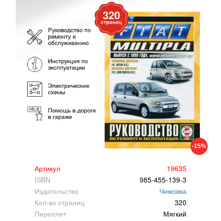
-15%
Артикул
19635
ISBN
985-455-139-3
Издательство
Чижовка
Кол-во страниц
320
Переплет
Мягкий