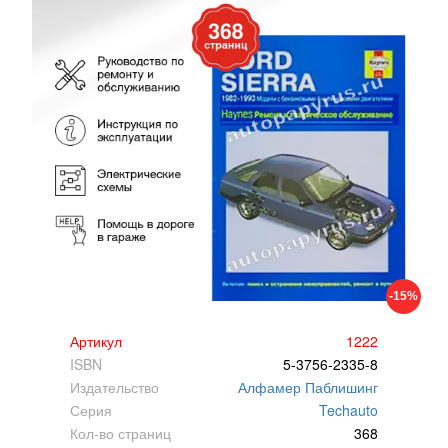
-15%
Артикул
1222
ISBN
5-3756-2335-8
Издательство
Алфамер Паблишинг
Серия
Techauto
Кол-во страниц
368