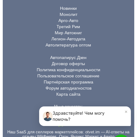
Новинки
Монолит
Арго-Авто
Третий Рим
Мир Автокниг
Легион-Автодата
Автолитература оптом
Автопапирус.Дзен
Договор оферты
Политика конфиденциальности
Пользовательское соглашение
Партнёрская программа
Форум автодиагностов
Карта сайта
Мы в соцсетях:
Наш SaaS для селлеров маркетплейсов:
otvet.im
— AI-ответы на
отзывы Wildberries, Озон, Яндекс Маркет и Авито