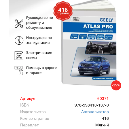
-15%
Артикул
60371
ISBN
978-598410-137-0
Издательство
Автонавигатор
Кол-во страниц
416
Переплет
Мягкий