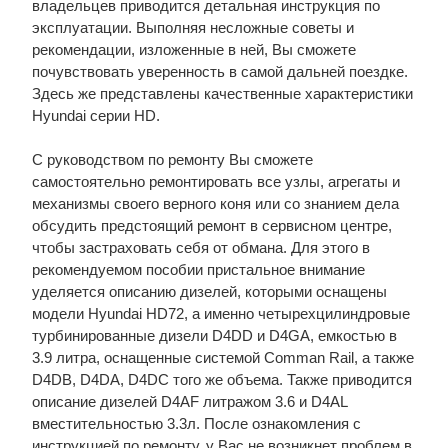
владельцев приводится детальная инструкция по
эксплуатации. Выполняя несложные советы и
рекомендации, изложенные в ней, Вы сможете
почувствовать уверенность в самой дальней поездке.
Здесь же представлены качественные характеристики
Hyundai серии HD.
С руководством по ремонту Вы сможете
самостоятельно ремонтировать все узлы, агрегаты и
механизмы своего верного коня или со знанием дела
обсудить предстоящий ремонт в сервисном центре,
чтобы застраховать себя от обмана. Для этого в
рекомендуемом пособии пристальное внимание
уделяется описанию дизелей, которыми оснащены
модели Hyundai HD72, а именно четырехцилиндровые
турбинированные дизели D4DD и D4GA, емкостью в
3.9 литра, оснащенные системой Comman Rail, а также
D4DB, D4DA, D4DC того же объема. Также приводится
описание дизелей D4AF литражом 3.6 и D4AL
вместительностью 3.3л. После ознакомления с
инструкцией по ремонту, у Вас не возникнет проблем в