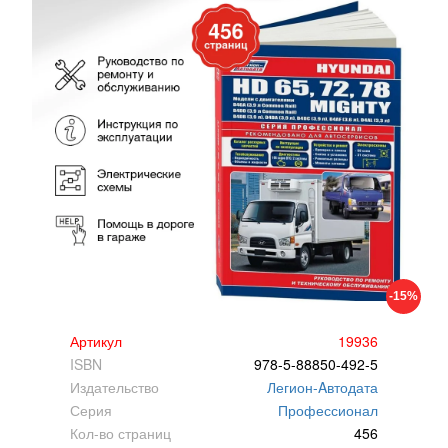
-15%
Артикул
19936
ISBN
978-5-88850-492-5
Издательство
Легион-Aвтодата
Серия
Профессионал
Кол-во страниц
456