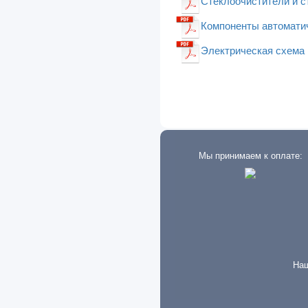
Стеклоочистители и ст
Mitsubishi
Компоненты автоматич
Morris
Электрическая схема H
Neoplan
New Holland
Nissan
Oldsmobile
Мы принимаем к оплате:
Omoda
Opel
Perkins
Peterbilt
Peugeot
Наш
Plymouth