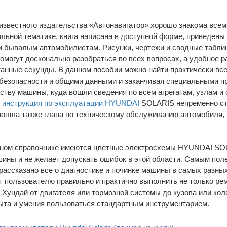
звестного издательства «Автонавигатор» хорошо знакома всем,
льной тематике, книга написана в доступной форме, приведены
 и бывалым автомобилистам. Рисунки, чертежи и сводные табли
омогут досконально разобраться во всех вопросах, а удобное 
танные секунды. В данном пособии можно найти практически в
 безопасности и общими данными и заканчивая специальными пр
ству машины, куда вошли сведения по всем агрегатам, узлам и
я
инструкция по эксплуатации HYUNDAI
SOLARIS непременно ст
у вошла также глава по техническому обслуживанию автомобил
анном справочнике имеются цветные электросхемы HYUNDAI SOLA
ины и не желает допускать ошибок в этой области. Самым пол
 рассказано все о диагностике и починке машины в самых разных
 пользователю правильно и практично выполнить не только ремон
Хундай от двигателя или тормозной системы до кузова или кол
ыта и умения пользоваться стандартным инструментарием.