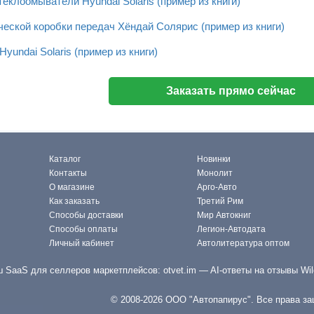
еклоомыватели Hyundai Solaris (пример из книги)
еской коробки передач Хёндай Солярис (пример из книги)
yundai Solaris (пример из книги)
Заказать прямо сейчас
Каталог
Новинки
Контакты
Монолит
О магазине
Арго-Авто
Как заказать
Третий Рим
Способы доставки
Мир Автокниг
Способы оплаты
Легион-Автодата
Личный кабинет
Автолитература оптом
 SaaS для селлеров маркетплейсов:
otvet.im
— AI-ответы на отзывы Wil
© 2008-2026 ООО "Автопапирус". Все права з