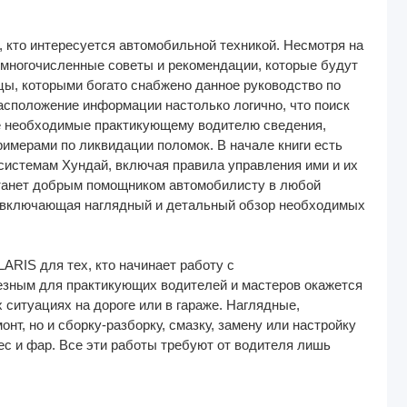
 кто интересуется автомобильной техникой. Несмотря на
 многочисленные советы и рекомендации, которые будут
цы, которыми богато снабжено данное руководство по
расположение информации настолько логично, что поиск
се необходимые практикующему водителю сведения,
имерами по ликвидации поломок. В начале книги есть
 системам Хундай, включая правила управления ими и их
анет добрым помощником автомобилисту в любой
я, включающая наглядный и детальный обзор необходимых
RIS для тех, кто начинает работу с
езным для практикующих водителей и мастеров окажется
 ситуациях на дороге или в гараже. Наглядные,
т, но и сборку-разборку, смазку, замену или настройку
ес и фар. Все эти работы требуют от водителя лишь