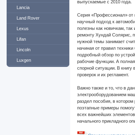
выпускаемые с 2010 года.
Lancia
Серия «Профессионал» от и
Land Rover
научный подход к автомоби
полезны как новичкам, так
Lexus
ремонту Хундай Солярис, п
Lifan
нужной темы занимает счи
начиная от правил техники
Lincoln
подробный обзор по устрой
Luxgen
рабочие функции. А полна
спорной ситуации. В книг
MAN
проверок и их регламент.
Mazda
Важно также и то, что в д
Maxus
электрооборудованием маш
раздел пособия, в котором
Mercedes-Benz
поэтапные примеры помогут
Mercury
всех важнейших элементов 
начального прикладного оп
MG
Mini