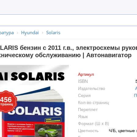
ратура
Hyundai
Solaris
LARIS бензин с 2011 г.в., электросхемы рук
хническому обслуживанию | Автонавигатор
Артикул
ISBN
Издательство
Серия
П
Кол-во страниц
Переплет
Язык
Формат (Ш x В)
Цветность
Ч/Б, цветные