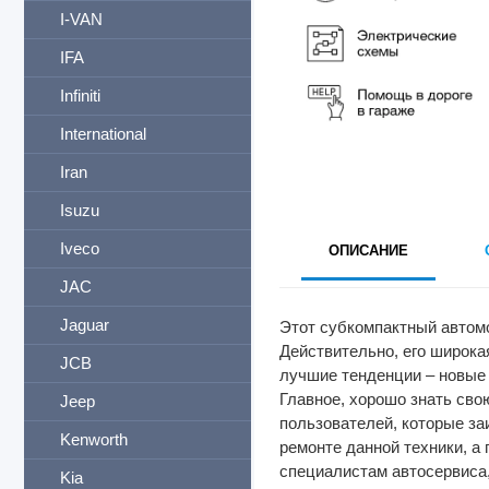
I-VAN
IFA
Infiniti
International
Iran
Isuzu
Iveco
ОПИСАНИЕ
JAC
Jaguar
Этот субкомпактный автомо
Действительно, его широка
JCB
лучшие тенденции – новые 
Главное, хорошо знать сво
Jeep
пользователей, которые за
Kenworth
ремонте данной техники, а
специалистам автосервиса
Kia