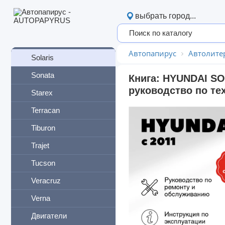
Porter
выбрать город...
Santa Fe
Satellite
Автопапирус
Автолите
Solaris
Sonata
Книга: HYUNDAI SO
руководство по те
Starex
Terracan
Tiburon
Trajet
Tucson
Veracruz
Verna
Двигатели