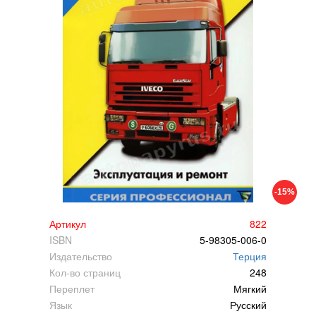
-15%
Артикул
822
ISBN
5-98305-006-0
Издательство
Терция
Кол-во страниц
248
Переплет
Мягкий
Язык
Русский