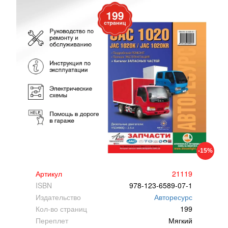
-15%
Артикул
21119
ISBN
978-123-6589-07-1
Издательство
Авторесурс
Кол-во страниц
199
Переплет
Мягкий