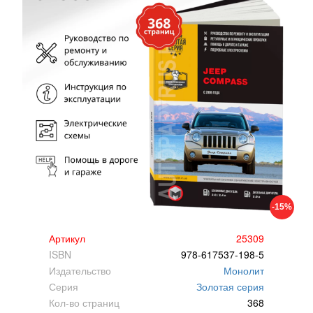
-15%
Артикул
25309
ISBN
978-617537-198-5
Издательство
Монолит
Серия
Золотая серия
Кол-во страниц
368