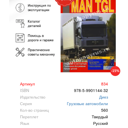
-15%
Артикул
834
ISBN
978-5-9901144-32
Издательство
Диез
Серия
Грузовые автомобили
Кол-во страниц
560
Переплет
Твердый
Язык
Русский