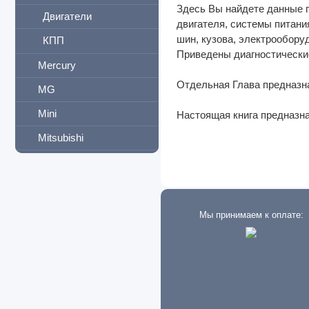
Здесь Вы найдете данные п
Двигатели
двигателя, системы питани
шин, кузова, электрообору
КПП
Приведены диагностически
Mercury
Отдельная Глава предназна
MG
Mini
Настоящая книга предназн
Mitsubishi
Morris
Neoplan
New Holland
Мы принимаем к оплате:
Nissan
Oldsmobile
Omoda
Opel