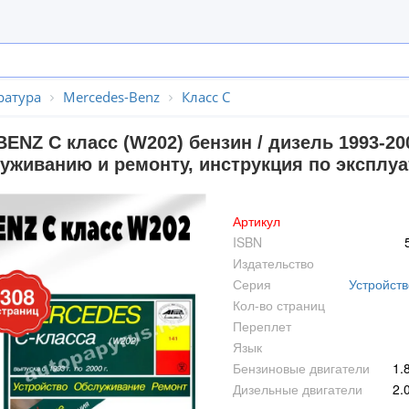
ратура
Mercedes-Benz
Класс C
NZ C класс (W202) бензин / дизель 1993-200
уживанию и ремонту, инструкция по эксплуа
Артикул
ISBN
Издательство
Серия
Устройств
Кол-во страниц
Переплет
Язык
Бензиновые двигатели
1.8
Дизельные двигатели
2.0