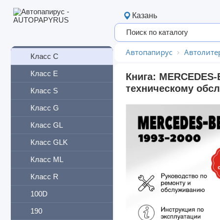
Mercedes-Benz
Казань
Класс A
Класс B
Автопапирус
Автолите
Класс C
Класс E
Книга: MERCEDES-BE
техническому обсл
Класс S
Класс G
Класс GL
Класс GLK
Класс ML
Класс R
100D
190