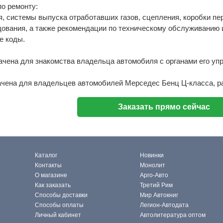
о ремонту:
я, системы выпуска отработавших газов, сцепления, коробки пер
дования, а также рекомендации по техническому обслуживанию 
е коды.
чена для знакомства владельца автомобиля с органами его уп
ачена для владельцев автомобилей Мерседес Бенц Ц-класса, р
Заказать прямо сейчас
Каталог
Новинки
Контакты
Монолит
О магазине
Арго-Авто
Как заказать
Третий Рим
Способы доставки
Мир Автокниг
Способы оплаты
Легион-Автодата
Личный кабинет
Автолитература оптом