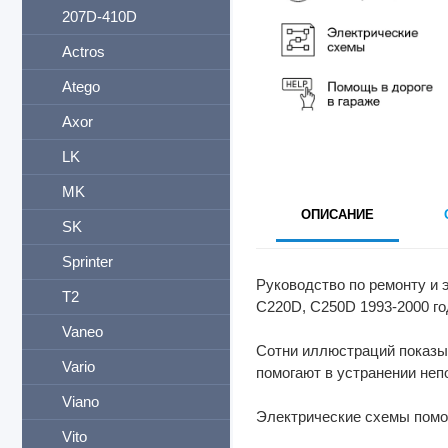
207D-410D
Actros
Atego
Axor
LK
MK
ОПИСАНИЕ
SK
Sprinter
Руководство по ремонту и
T2
C220D, C250D 1993-2000 годы
Vaneo
Сотни иллюстраций показы
Vario
помогают в устранении неп
Viano
Электрические схемы помог
Vito