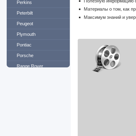
Полезную информацию о 
Perkins
Материалы о том, как п
Peterbilt
Максимум знаний и увер
Peugeot
Plymouth
Pontiac
Porsche
Range Rover
Ravon
Reliant
Renault
Rover
Saab
Samsung