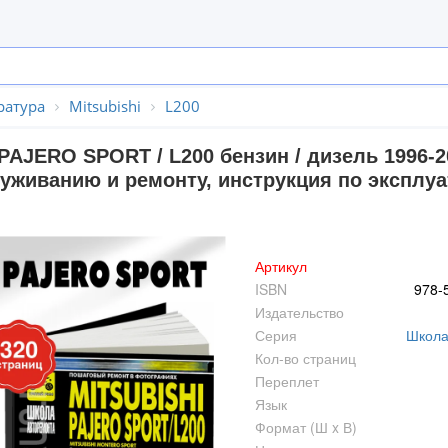
ратура
Mitsubishi
L200
PAJERO SPORT / L200 бензин / дизель 1996-2
уживанию и ремонту, инструкция по эксплуа
Артикул
ISBN
978-
Издательство
Серия
Школа
Кол-во страниц
Переплет
Язык
Формат (Ш x В)