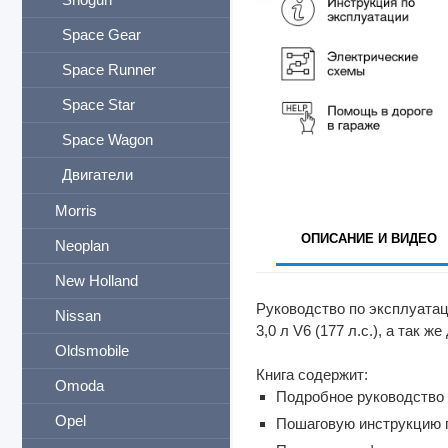
Space Gear
Space Runner
Space Star
Space Wagon
Двигатели
Morris
ОПИСАНИЕ И ВИДЕО
Neoplan
New Holland
Руководство по эксплуатаци
Nissan
3,0 л V6 (177 л.с.), а так ж
Oldsmobile
Книга содержит:
Omoda
Подробное руководство 
Opel
Пошаговую инструкцию 