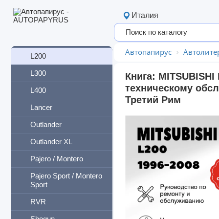
Fuso
Италия
Galant
Grandis
Автопапирус
Автолите
L200
L300
Книга: MITSUBISHI 
техническому обсл
L400
Третий Рим
Lancer
Outlander
Outlander XL
Pajero / Montero
Pajero Sport / Montero
Sport
RVR
Shogun