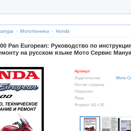
ратура
Мототехника
Honda
00 Pan European: Руководство по инструкци
монту на русском языке Мото Сервис Ману
Артикул
Издательство
Мото С
Кол-во страниц
Переплет
Язык
Формат (Ш x В)