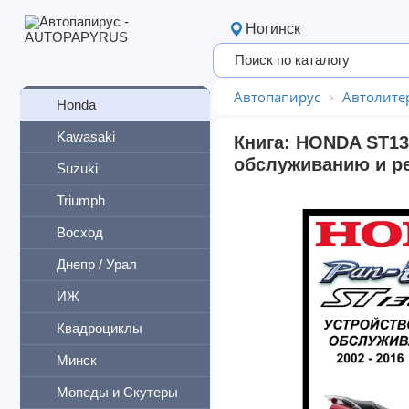
Мототехника
Ногинск
BMW
Harley-Davidson
Автопапирус
Автолите
Honda
Kawasaki
Книга: HONDA ST13
обслуживанию и ре
Suzuki
Triumph
Восход
Днепр / Урал
ИЖ
Квадроциклы
Минск
Мопеды и Скутеры