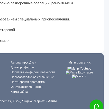
рочно-разборочные операции, peмонтныe и
льзованием специальных приспособлений.
стерской.
рвисов.
Мы в соцсетях:
Автопапирус.Дзен
Договор оферты
Политика конфиденциальности
Пользовательское соглашение
Партнёрская программа
Форум автодиагностов
Карта сайта
dberries, Озон, Яндекс Маркет и Авито