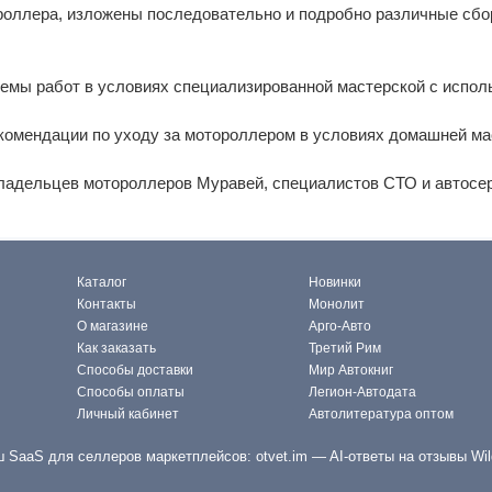
роллера, изложены последовательно и подробно различные сбо
иемы работ в условиях специализированной мастерской с испо
комендации по уходу за мотороллером в условиях домашней ма
владельцев мотороллеров Муравей, специалистов СТО и автосе
Каталог
Новинки
Контакты
Монолит
О магазине
Арго-Авто
Как заказать
Третий Рим
Способы доставки
Мир Автокниг
Способы оплаты
Легион-Автодата
Личный кабинет
Автолитература оптом
 SaaS для селлеров маркетплейсов:
otvet.im
— AI-ответы на отзывы Wil