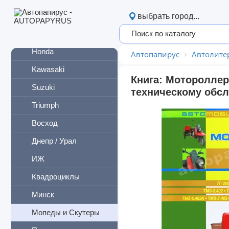
BMW
выбрать город...
Harley-Davidson
Honda
Автопапирус
Автолите
Kawasaki
Книга: Мотороллер
Suzuki
техническому обс
Triumph
Восход
Днепр / Урал
ИЖ
Квадроциклы
Минск
Мопеды и Скутеры