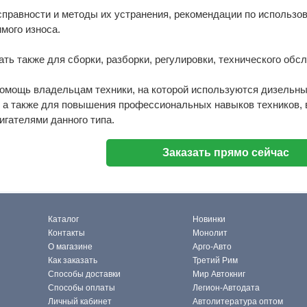
правности и методы их устранения, рекомендации по использов
мого износа.
ать также для сборки, разборки, регулировки, технического об
омощь владельцам техники, на которой используются дизельны
, а также для повышения профессиональных навыков техников,
игателями данного типа.
Заказать прямо сейчас
Каталог
Новинки
Контакты
Монолит
О магазине
Арго-Авто
Как заказать
Третий Рим
Способы доставки
Мир Автокниг
Способы оплаты
Легион-Автодата
Личный кабинет
Автолитература оптом