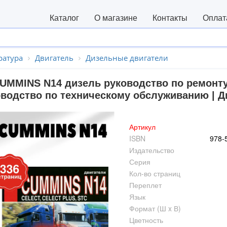
Каталог
О магазине
Контакты
Оплат
ратура
Двигатель
Дизельные двигатели
CUMMINS N14 дизель руководство по ремонту
оводство по техническому обслуживанию | Д
Артикул
ISBN
978-
Издательство
Серия
Кол-во страниц
Переплет
Язык
Формат (Ш x В)
Цветность