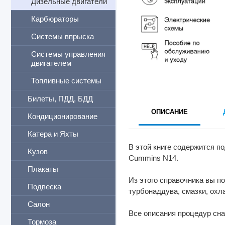
Дизельные двигатели
Карбюраторы
Системы впрыска
Системы управления
двигателем
Топливные системы
Билеты, ПДД, БДД
ОПИСАНИЕ
Кондиционирование
Катера и Яхты
В этой книге содержится п
Кузов
Cummins N14.
Плакаты
Из этого справочника вы п
Подвеска
турбонаддува, смазки, охл
Салон
Все описания процедур сн
Тормоза