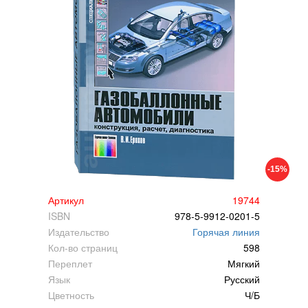
-15%
Артикул
19744
ISBN
978-5-9912-0201-5
Издательство
Горячая линия
Кол-во страниц
598
Переплет
Мягкий
Язык
Русский
Цветность
Ч/Б