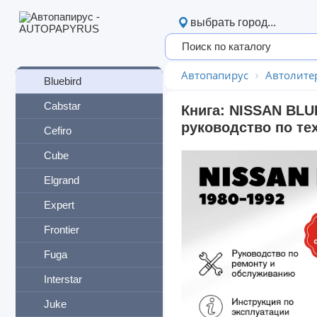
Atlas / Condor
выбрать город...
Avenir
Bassara
Автопапирус
Автолите
Bluebird
Cabstar
Книга: NISSAN BLUE
руководство по те
Cefiro
Cube
Elgrand
Expert
Frontier
Fuga
Interstar
Juke