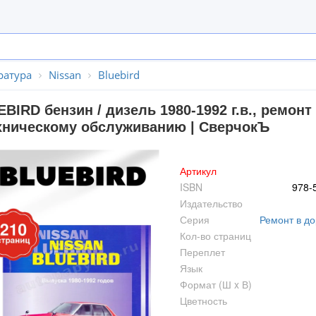
ратура
Nissan
Bluebird
BIRD бензин / дизель 1980-1992 г.в., ремонт
хническому обслуживанию | СверчокЪ
Артикул
ISBN
978-
Издательство
Серия
Ремонт в до
Кол-во страниц
Переплет
Язык
Формат (Ш x В)
Цветность