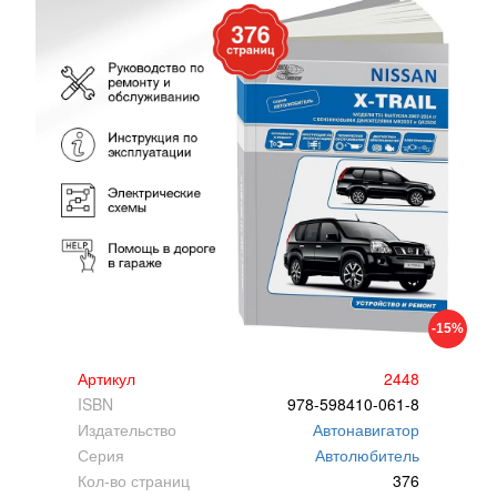
-15%
Артикул
2448
ISBN
978-598410-061-8
Издательство
Автонавигатор
Серия
Автолюбитель
Кол-во страниц
376