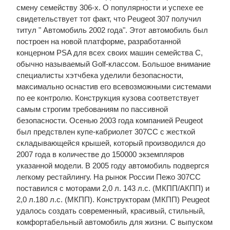
смену семейству 306-х. О популярности и успехе ее
свидетельствует тот факт, что Peugeot 307 получил
титул " Автомобиль 2002 года". Этот автомобиль был
построен на новой платформе, разработанной
концерном PSA для всех своих машин семейства C,
обычно называемый Golf-классом. Большое внимание
специалисты хэтчбека уделили безопасности,
максимально оснастив его всевозможными системами
по ее контролю. Конструкция кузова соответствует
самым строгим требованиям по пассивной
безопасности. Осенью 2003 года компанией Peugeot
был предствлен купе-кабриолет 307CC с жесткой
складывающейся крышей, который производился до
2007 года в количестве до 150000 экземпляров
указанной модели. В 2005 году автомобиль подвергся
легкому рестайлингу. На рынок России Пежо 307СС
поставился с моторами 2,0 л. 143 л.с. (МКПП/АКПП) и
2,0 л.180 л.с. (МКПП). Конструкторам (МКПП) Peugeot
удалось создать современный, красивый, стильный,
комфортабельный автомобиль для жизни. С выпуском