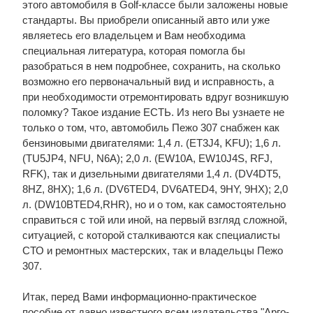
этого автомобиля в Golf-классе были заложены новые
стандарты. Вы приобрели описанный авто или уже
являетесь его владельцем и Вам необходима
специальная литература, которая помогла бы
разобраться в нем подробнее, сохранить, на сколько
возможно его первоначальный вид и исправность, а
при необходимости отремонтировать вдруг возникшую
поломку? Такое издание ЕСТЬ. Из него Вы узнаете не
только о том, что, автомобиль Пежо 307 снабжен как
бензиновыми двигателями: 1,4 л. (ET3J4, KFU); 1,6 л.
(TU5JP4, NFU, N6A); 2,0 л. (EW10A, EW10J4S, RFJ,
RFK), так и дизельными двигателями 1,4 л. (DV4DT5,
8HZ, 8HX); 1,6 л. (DV6TED4, DV6ATED4, 9HY, 9HX); 2,0
л. (DW10BTED4,RHR), но и о том, как самостоятельно
справиться с той или иной, на первый взгляд сложной,
ситуацией, с которой сталкиваются как специалисты
СТО и ремонтных мастерских, так и владельцы Пежо
307.
Итак, перед Вами информационно-практическое
пособие от давно известного всем издательства "Арго-