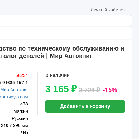
Личный кабинет
одство по техническому обслуживанию и
талог деталей | Мир Автокниг
56234
В наличии
5-91685-157-1
3 165 ₽
Мир Автокниг
3 724 ₽
-15%
монтирую сам
478
Добавить в корзину
Мягкий
Русский
210 x 290 мм
Ч/Б