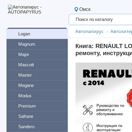
Koleos
Омск
Laguna
Lodgy
Автопапирус
Автолите
Logan
Magnum
Книга: RENAULT LO
ремонту, инструкци
Major
Mascott
Master
Megane
Modus
Premium
Safrane
Sandero