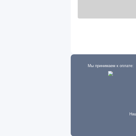
Vauxhall
Volat
Volkswagen
Volvo
Vortex
Weichai
Мы принимаем к оплате:
Yamaha
ZAZ
Zotye
ZF
Наш
АЗЛК
ВАЗ (LADA)