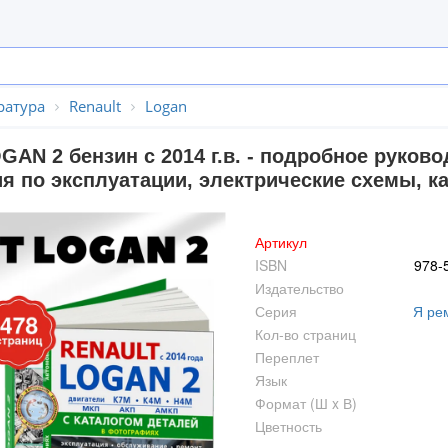
ратура
Renault
Logan
GAN 2 бензин с 2014 г.в. - подробное руков
я по эксплуатации, электрические схемы, ка
Артикул
ISBN
978-
Издательство
Серия
Я ре
Кол-во страниц
Переплет
Язык
Формат (Ш x В)
Цветность