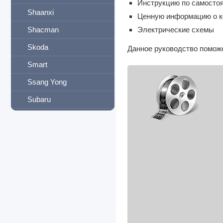
Инструкцию по самосто
Shaanxi
Ценную информацию о ко
Shacman
Электрические схемы
Skoda
Данное руководство поможе
Smart
Ssang Yong
Subaru
Suzuki
Tank
Tata
Tatra
Terex
Tesla
Toyota