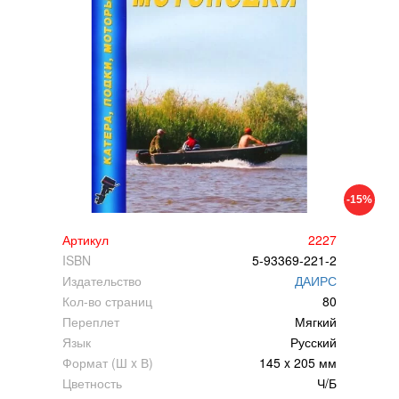
-15%
Артикул
2227
ISBN
5-93369-221-2
Издательство
ДАИРС
Кол-во страниц
80
Переплет
Мягкий
Язык
Русский
Формат (Ш x В)
145 x 205 мм
Цветность
Ч/Б