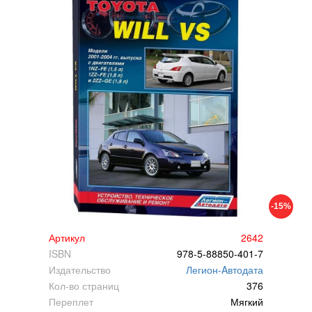
-15%
Артикул
2642
ISBN
978-5-88850-401-7
Издательство
Легион-Aвтодата
Кол-во страниц
376
Переплет
Мягкий