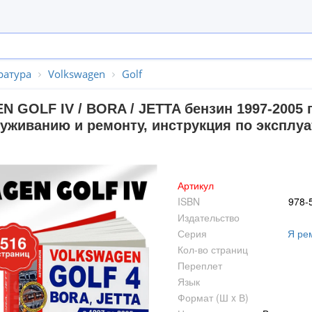
ратура
Volkswagen
Golf
 GOLF IV / BORA / JETTA бензин 1997-2005 г
уживанию и ремонту, инструкция по эксплуа
Артикул
ISBN
978-
Издательство
Серия
Я ре
Кол-во страниц
Переплет
Язык
Формат (Ш x В)