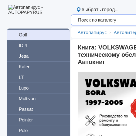
Crafter
выбрать город...
Fox
Gol
Автопапирус
Автолите
Golf
ID.4
Книга: VOLKSWAGEN
техническому обсл
Jetta
Автокниг
Kafer
LT
Lupo
Multivan
Passat
Pointer
Polo