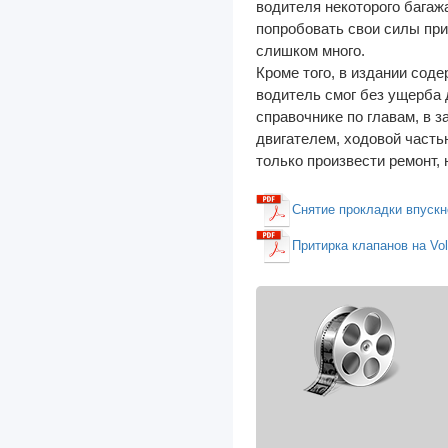
водителя некоторого багажа
попробовать свои силы при
КрАЗ
слишком много.
ЛиАЗ
Кроме того, в издании сод
водитель смог без ущерба 
МАЗ
справочнике по главам, в з
МоАЗ
двигателем, ходовой часть
только произвести ремонт,
ПАЗ
РАФ
Снятие прокладки впускно
УАЗ
Притирка клапанов на Volk
Урал
Автокаталоги
Автосервисам
Мототехника
Спецтехника