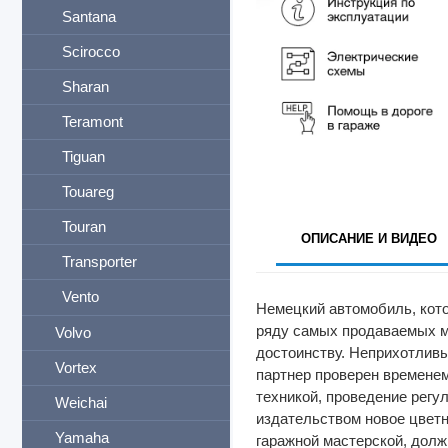
Santana
Scirocco
Sharan
Teramont
Tiguan
Touareg
Touran
ОПИСАНИЕ И ВИДЕО
Transporter
Vento
Немецкий автомобиль, кото
ряду самых продаваемых м
Volvo
достоинству. Неприхотливы
Vortex
партнер проверен временем
техникой, проведение регу
Weichai
издательством новое цвет
Yamaha
гаражной мастерской, долж