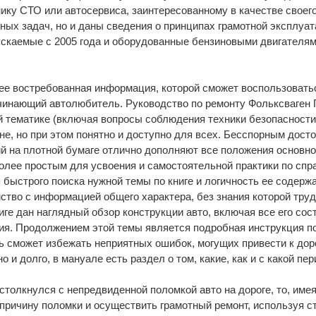
нику СТО или автосервиса, заинтересованному в качестве своег
ых задач, но и даны сведения о принципах грамотной эксплуат
каемые с 2005 года и оборудованные бензиновыми двигателями
е востребованная информация, которой сможет воспользоваться
чинающий автолюбитель. Руководство по ремонту Фольксваген 
 тематике (включая вопросы соблюдения техники безопасности
е, но при этом понятно и доступно для всех. Бесспорным досто
 на плотной бумаге отлично дополняют все положения основного
 более простым для усвоения и самостоятельной практики по сп
 быстрого поиска нужной темы по книге и логичность ее содержа
ство с информацией общего характера, без знания которой тру
иге дан наглядный обзор конструкции авто, включая все его со
ия. Продолжением этой темы является подробная инструкция 
ь сможет избежать неприятных ошибок, могущих привести к до
о и долго, в мануале есть раздел о том, какие, как и с какой 
столкнулся с непредвиденной поломкой авто на дороге, то, име
причину поломки и осуществить грамотный ремонт, используя с