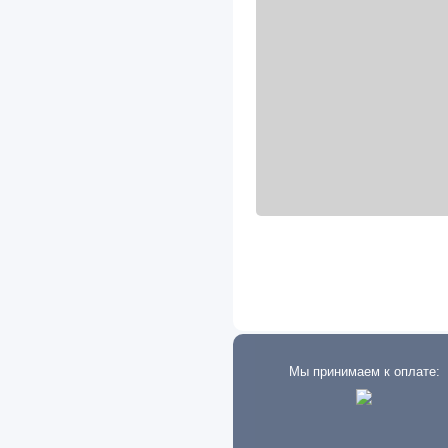
Атласы автодорог
Двигатель
Билеты, ПДД, БДД
Кондиционирование
Катера и Яхты
Кузов
Плакаты
Подвеска
Салон
Тормоза
Трансмиссия
Мы принимаем к оплате:
Тюнинг
Электрика