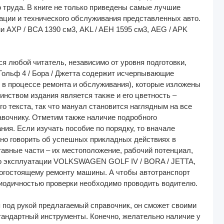
о труда. В книге не только приведены самые лучшие
ации и технического обслуживания представленных авто.
 AXP / BCA 1390 см3, AKL / AEH 1595 см3, AEG / APK
 любой читатель, независимо от уровня подготовки,
Гольф 4 / Бора / Джетта содержит исчерпывающие
 в процессе ремонта и обслуживания), которые изложены
инством издания является также и его цветность –
 текста, так что мануал становится наглядным на все
равочнику. Отметим также наличие подробного
ния. Если изучать пособие по порядку, то вначале
дно говорить об успешных прикладных действиях в
ставные части – их местоположение, рабочий потенциал,
по эксплуатации VOLKSWAGEN GOLF IV / BORA / JETTA,
рогостоящему ремонту машины. А чтобы автотранспорт
периодичностью проверки необходимо проводить водителю.
я под рукой предлагаемый справочник, он сможет своими
тандартный инструменты. Конечно, желательно наличие у