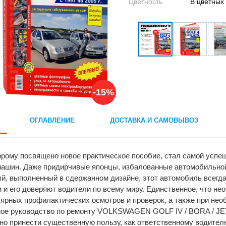
Цветность
В цветных
-15%
ОГЛАВЛЕНИЕ
ДОСТАВКА И САМОВЫВОЗ
рому посвящено новое практическое пособие, стал самой успе
ашин. Даже придирчивые японцы, избалованные автомобильной 
й, выполненный в сдержанном дизайне, этот автомобиль всегда
 и его доверяют водители по всему миру. Единственное, что не
лярных профилактических осмотров и проверок, а также при не
ное руководство по ремонту VOLKSWAGEN GOLF IV / BORA / JET
но принести существенную пользу, как ответственному водител