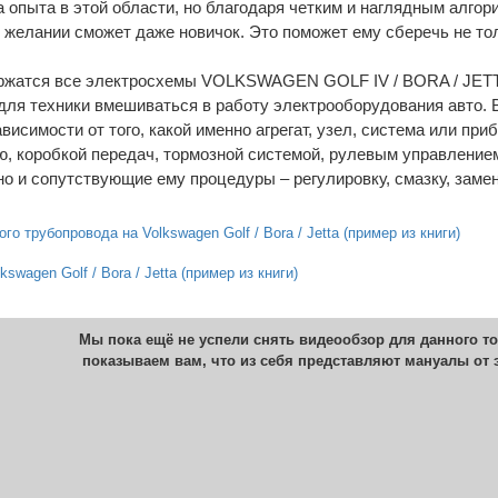
 опыта в этой области, но благодаря четким и наглядным алгор
 желании сможет даже новичок. Это поможет ему сберечь не толь
ержатся все электросхемы VOLKSWAGEN GOLF IV / BORA / JETTA 
для техники вмешиваться в работу электрооборудования авто. 
ависимости от того, какой именно агрегат, узел, система или пр
ю, коробкой передач, тормозной системой, рулевым управление
 но и сопутствующие ему процедуры – регулировку, смазку, заме
го трубопровода на Volkswagen Golf / Bora / Jetta (пример из книги)
swagen Golf / Bora / Jetta (пример из книги)
Мы пока ещё не успели снять видеообзор для данного то
показываем вам, что из себя представляют мануалы от 