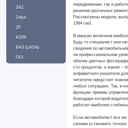
передвижения, так и работ
ZAZ
решения различных ремонтн
Рассмотрены модели, выпус
Zotye
1984 см3.
ZF
В мануал включена наиболе
АЗЛК
будь то специалист или на
ВАЗ (LADA)
сведения по автомобильной
на профессиональном уровн
ГАЗ
обилие цветных фотографий
ИЖ
сто процентов, а значит –
алфавитного указателя для
ЛуАЗ
читателю предстоит знаком
любых ситуациях. Так, в кн
ТагАЗ
функции, приемы управлен
БелАЗ
благодаря которой водител
работал наиболее стабильн
Богдан
ЗИЛ
Если автомобилист все же 
силами установить точную 
КамАЗ