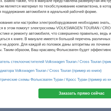
. Важно также, что в мануале представлена развернутая инстру
м является материал по техобслуживанию компактвэна, в кото
я поддержания автомобиля в идеальной рабочей форме.
ования или настройки электрооборудования необходимо знать, 
ься в этом помогут электросхемы VOLKSWAGEN TOURAN / CROS
стике и ремонту автомобиля, что совершенно правильно, ведь и
ться к книге. В мануале имеется большой перечень различных 
и на дороге. Для каждой из поломок даны алгоритмы их починк
. Таким образом, Ваш красавец-Фольксваген будет эффективно
ель стеклоочистителей Volkswagen Touran / Cross Touran (прим
диатора Volkswagen Touran / Cross Touran (пример из книги)
рические схемы Фольксваген Туран / Кросс Туран (пример из кн
Заказать прямо сейчас