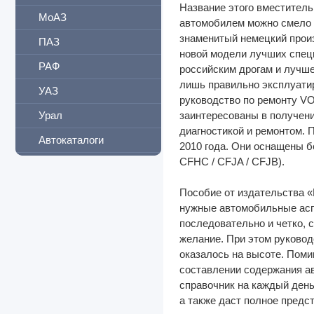
Название этого вместительн
МоАЗ
автомобилем можно смело п
знаменитый немецкий произ
ПАЗ
новой модели лучших спец
РАФ
российским дрогам и лучше
лишь правильно эксплуатир
УАЗ
руководство по ремонту 
Урал
заинтересованы в получен
диагностикой и ремонтом. 
Автокаталоги
2010 года. Они оснащены б
CFHC / CFJA / CFJB).
Автосервисам
Мототехника
Пособие от издательства «
нужные автомобильные асп
Спецтехника
последовательно и четко, 
Атласы автодорог
желание. При этом руководс
оказалось на высоте. Поми
Двигатель
составлении содержания а
справочник на каждый день
Билеты, ПДД, БДД
а также даст полное предс
Кондиционирование