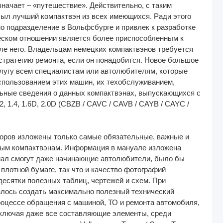
значает – «путешествие». Действительно, с таким
был лучший компактвэн из всех имеющихся. Ради этого
о подразделение в Вольфсбурге и привлек к разработке
еском отношении является более приспособленным к
ле него. Владельцам немецких компактвэнов требуется
стратегию ремонта, если он понадобится. Новое большое
гу всем специалистам или автолюбителям, которые
спользованием этих машин, их техобслуживанием,
льные сведения о данных компактвэнах, выпускающихся с
1.4, 1.6D, 2.0D (CBZB / CAVC / CAVB / CAYB / CAYC /
торов изложены только самые обязательные, важные и
ным компактвэнам. Информация в мануале изложена
риал смогут даже начинающие автолюбители, было бы
 плотной бумаге, так что и качество фотографий
десятки полезных таблиц, чертежей и схем. При
алось создать максимально полезный технический
роцессе обращения с машиной, ТО и ремонта автомобиля,
 включая даже все составляющие элементы, среди