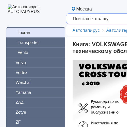
Teramont
Москва
Tiguan
Touareg
Автопапирус
Автолите
Touran
Transporter
Книга: VOLKSWAGEN
техническому обсл
Vento
Volvo
Vortex
Weichai
Yamaha
ZAZ
Zotye
ZF