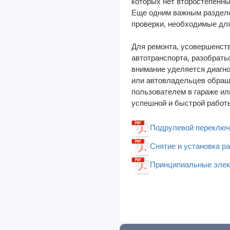
которых нет второстепенных
Еще одним важным раздело
Катера и Яхты
проверки, необходимые дл
Кузов
Для ремонта, усовершенств
Плакаты
автотранспорта, разобрат
внимание уделяется диагно
Подвеска
или автовладельцев обраща
Салон
пользователем в гараже ил
успешной и быстрой работы
Тормоза
Трансмиссия
Подрулевой переключат
Тюнинг
Снятие и установка ра
Электрика
Принципиальные элект
Энциклопедии
ЯМЗ
Другое