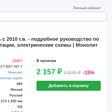
Личный кабинет
2010 г.в. - подробное руководство по
тации, электрические схемы | Монолит
22907
В наличии
617-537-167-1
2 157 ₽
Монолит
2 538 ₽
-15%
Золотая серия
480
Добавить в корзину
Мягкий
Русский
210 x 290 мм
Ч/Б