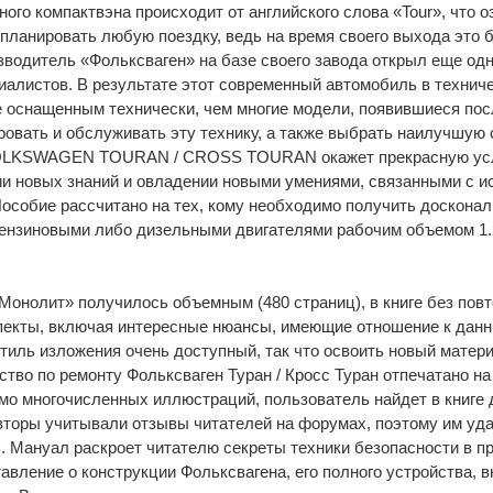
ого компактвэна происходит от английского слова «Tour», что о
ланировать любую поездку, ведь на время своего выхода это 
водитель «Фольксваген» на базе своего завода открыл еще одн
иалистов. В результате этот современный автомобиль в технич
 оснащенным технически, чем многие модели, появившиеся пос
овать и обслуживать эту технику, а также выбрать наилучшую 
VOLKSWAGEN TOURAN / CROSS TOURAN окажет прекрасную услу
ии новых знаний и овладении новыми умениями, связанными с и
Пособие рассчитано на тех, кому необходимо получить доскона
ензиновыми либо дизельными двигателями рабочим объемом 1.2, 
Монолит» получилось объемным (480 страниц), в книге без пов
екты, включая интересные нюансы, имеющие отношение к дан
стиль изложения очень доступный, так что освоить новый мате
тво по ремонту Фольксваген Туран / Кросс Туран отпечатано на
мо многочисленных иллюстраций, пользователь найдет в книге 
вторы учитывали отзывы читателей на форумах, поэтому им уд
. Мануал раскроет читателю секреты техники безопасности в п
тавление о конструкции Фольксвагена, его полного устройства,