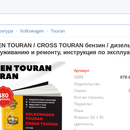
ратура
Volkswagen
Touran
 TOURAN / CROSS TOURAN бензин / дизель с 
уживанию и ремонту, инструкция по эксплуа
Артикул
ISBN
978-
Издательство
Серия
Кол-во страниц
Переплет
Язык
Формат (Ш x В)
Цветность