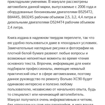
прикладными умениями. В мануале рассмотрены
автомобили данной марки, выпускаемые с 2006 года и
оборудованные бензиновыми двигателями B5254T2,
B8444S, B6324S рабочим объемом 2,5, 3,2, 4,4 литра и
дизельными двигателями D5244T4 рабочим объемом
2,4 литра.
Книга издана в надежном твердом переплете, так что
ею удобно пользоваться даже в «походных» условиях.
Замечательные наглядные рисунки и фотографии на
плотной белой бумаге развеют любые вопросы и
возможные непонятные моменты во время чтения
основного текста. Впрочем, информацию для книги
подбирали профессионалы, имеющие немалый
практический опыт в сфере автомеханики, поэтому
данное руководство по ремонту Вольво XC90 будет
одинаково интересно и полезно любому
пользователю, независимо от начального опыта, будь
то специалист или начинающий автолюбитель.
Мануал получился очень информативным и четким,
без «проходных» глав или параграфов, в него вошла