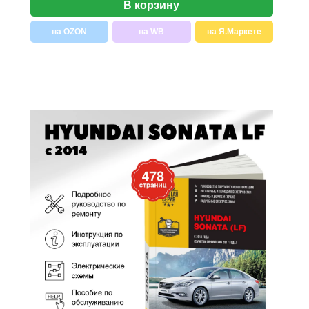
В корзину
на OZON
на WB
на Я.Маркете