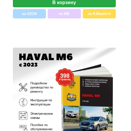
В корзину
на OZON
на WB
на Я.Маркете