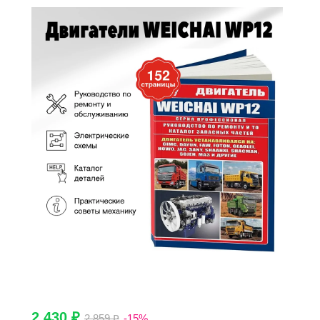
2 430 ₽
2 859 ₽
-15%