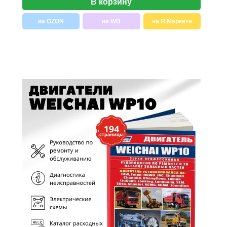
В корзину
на OZON
на WB
на Я.Маркете