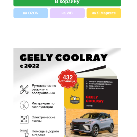
В корзину
на OZON
на WB
на Я.Маркете