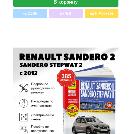
В корзину
на OZON
на WB
на Я.Маркете