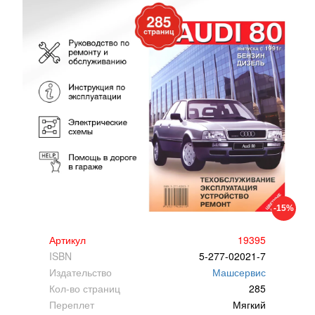
-15%
Артикул
19395
ISBN
5-277-02021-7
Издательство
Машсервис
Кол-во страниц
285
Переплет
Мягкий