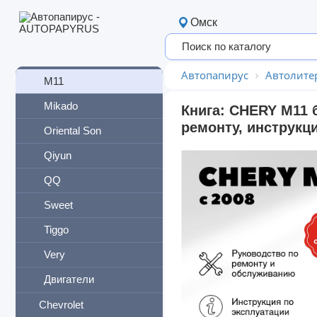
Indis
Омск
Karry
Kimo
Автопапирус
Автолите
M11
Mikado
Книга: CHERY M11 
ремонту, инструкц
Oriental Son
Qiyun
QQ
Sweet
Tiggo
Very
Двигатели
Chevrolet