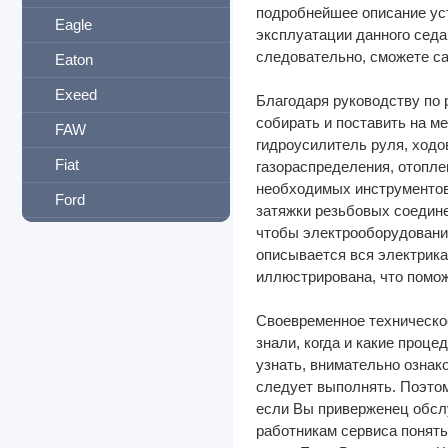
подробнейшее описание уст
Eagle
эксплуатации данного седа
следовательно, сможете са
Eaton
Exeed
Благодаря руководству по р
собирать и поставить на м
FAW
гидроусилитель руля, ходо
Fiat
газораспределения, отопле
необходимых инструментов
Ford
затяжки резьбовых соедине
чтобы электрооборудование
Foton
описывается вся электрик
Freightliner
иллюстрирована, что помо
Geely
Своевременное техническо
GMC
знали, когда и какие проц
узнать, внимательно ознак
Great Wall
следует выполнять. Поэтом
если Вы приверженец обсл
Groz
работникам сервиса понять,
Hafei