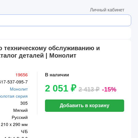
Личный кабинет
 по техническому обслуживанию и
аталог деталей | Монолит
19656
В наличии
617-537-095-7
2 051 ₽
Монолит
2 413 ₽
-15%
Золотая серия
305
Добавить в корзину
Мягкий
Русский
210 x 290 мм
Ч/Б