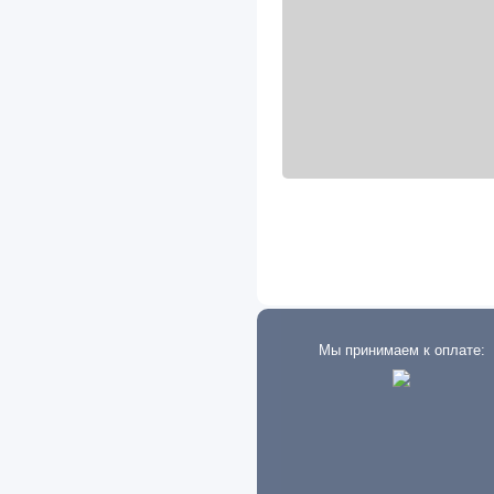
International
Iran
Isuzu
Iveco
JAC
Jaguar
JCB
Jeep
Kenworth
Kia
Мы принимаем к оплате:
Lancia
Land Rover
Lexus