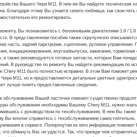
ройства Вашего Чери М11. В нем же Вы найдете технические х
на. Благодаря этому Вы узнаете своего любимца, как свои пять 
мостоятельно его ремонтировать.
емонту, Вы познакомитесь с бензиновыми двигателями 1.6 / 1.8 / 
есто. В представленном пособии также скрупулезно описываютс
вая часть, задний парктроник, сцепление, рулевое управление.
ния, кондиционирования, впуска/выпуска, зажигания, тормозная 
, а также рекомендуются готовые запчасти, которые Вам понад
ний. В руководстве по ремонту Вы найдете рекомендации по и
 Chery M11 было полностью исправно. В этом Вам поможет реко
а Чери М11, но и предоставляются детальные цветные эдектрос
жет лучше понять предоставленные сведения.
е обслуживание Вашей ласточки поможет существенно продлит
едуры обслуживания необходимы Вашему Chery M11, нужно знать
омившись с руководством по техобслуживанию. В нем Вы также
у Вы вполне справитесь с техобслуживанием самостоятельно. Н
уживания в сервисе. Почерпнутая из него информация поможет 
 что обмануть Вас не удастся. Так, что прежде чем отправлять