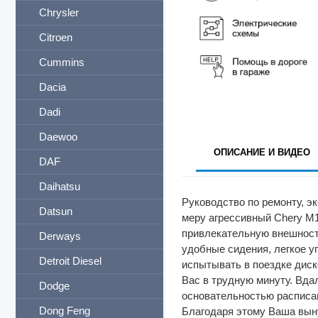
Chrysler
Citroen
Cummins
Dacia
Dadi
Daewoo
ОПИСАНИЕ И ВИДЕО
DAF
Daihatsu
Руководство по ремонту, эк
Datsun
меру агрессивный Chery M1
привлекательную внешност
Derways
удобные сидения, легкое у
Detroit Diesel
испытывать в поездке диск
Вас в трудную минуту. Вда
Dodge
основательностью расписан
Dong Feng
Благодаря этому Ваша выну