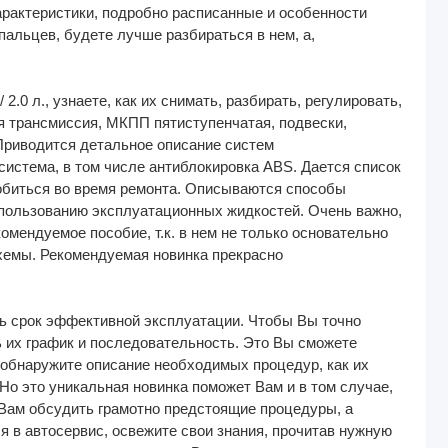
арактеристики, подробно расписанные и особенности
пальцев, будете лучше разбираться в нем, а,
2.0 л., узнаете, как их снимать, разбирать, регулировать,
я трансмиссия, МКПП пятиступенчатая, подвески,
 Приводится детальное описание систем
система, в том числе антиблокировка ABS. Дается список
обиться во время ремонта. Описываются способы
спользованию эксплуатационных жидкостей. Очень важно,
мендуемое пособие, т.к. в нем не только основательно
хемы. Рекомендуемая новинка прекрасно
ь срок эффективной эксплуатации. Чтобы Вы точно
 их график и последовательность. Это Вы сможете
 обнаружите описание необходимых процедур, как их
о это уникальная новинка поможет Вам и в том случае,
Вам обсудить грамотно предстоящие процедуры, а
ся в автосервис, освежите свои знания, прочитав нужную