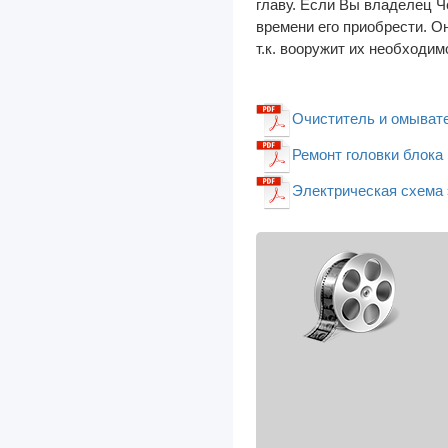
главу. Если Вы владелец Ч
времени его приобрести. О
Haima
т.к. вооружит их необходи
Hania
Haval
Очиститель и омывател
Hino
Ремонт головки блока 
Holden
Электрическая схема 
Honda
Howo
Hummer
Hyundai
I-VAN
IFA
Infiniti