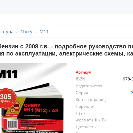
ратура
Chery
M11
бензин с 2008 г.в. - подробное руководство
ия по эксплуатации, электрические схемы, к
Артикул
ISBN
978-
Издательство
Серия
Кол-во страниц
Переплет
Язык
Формат (Ш x В)
Цветность