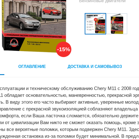
Бензиновые двигатели
-15%
ОГЛАВЛЕНИЕ
ДОСТАВКА И САМОВЫВОЗ
сплуатации и техническому обслуживанию Chery M11 c 2008 года 
1 обладает основательностью, маневренностью, прекрасной эрг
ь. В виду этого его часто выбирают активные, уверенные мол
правление с прекрасной звукоизоляцией соблазняют владельца 
омфорта, если Ваша ласточка сломается, обязательно держите 
ли от цивилизации Вам никто не сможет оказать помощь, кроме э
ы все вероятные поломки, которым подвержен Chery M11. Здесь
жденная остановка из-за поломки будет минимальной. В предл