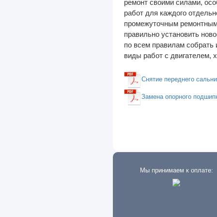
ремонт своими силами, осо
работ для каждого отдельн
Suzuki
промежуточным ремонтным 
Tank
правильно установить ново
по всем правилам собрать 
Tata
виды работ с двигателем, 
Tatra
Снятие переднего сальни
Terex
Замена опорного подшипн
Tesla
Toyota
Vauxhall
Volat
Volkswagen
Мы принимаем к оплате:
Volvo
Vortex