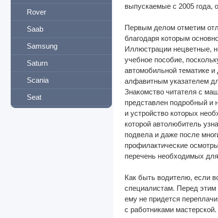
выпускаемые с 2005 года,
Rover
Первым делом отметим отли
Saab
благодаря которым основно
Samsung
Иллюстрации нецветные, но
учебное пособие, поскольк
Saturn
автомобильной тематике и
Scania
алфавитным указателем для
Знакомство читателя с маш
Seat
представлен подробный и н
и устройство которых необ
Setra
которой автолюбитель узна
Shaanxi
подвела и даже после мног
профилактические осмотры 
Shacman
перечень необходимых для 
Skoda
Как быть водителю, если в
Smart
специалистам. Перед этим 
ему не придется переплачи
Ssang Yong
с работниками мастерской. 
Subaru