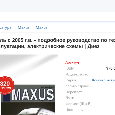
ратура
Maxus
Maxus
ль с 2005 г.в. - подробное руководство по 
плуатации, электрические схемы | Диез
Артикул
ISBN
978-
Издательство
Серия
Коммерчески
Кол-во страниц
Переплет
Язык
Формат (Ш x В)
Цветность