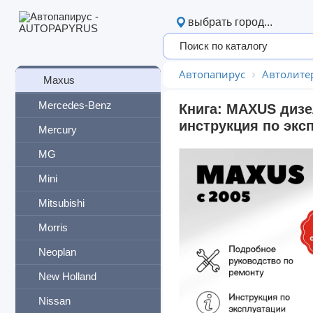
MAN
выбрать город...
Mazda
Maxus
Автопапирус
Автолите
Maxus
Mercedes-Benz
Книга: MAXUS дизе
инструкция по экс
Mercury
MG
Mini
Mitsubishi
Morris
Neoplan
New Holland
Nissan