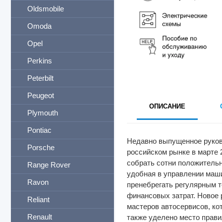
Oldsmobile
Omoda
Opel
Perkins
Peterbilt
Peugeot
ОПИСАНИЕ
Plymouth
Pontiac
Недавно выпущенное руков
Porsche
российском рынке в марте 
собрать сотни положительн
Range Rover
удобная в управлении маши
Ravon
пренебрегать регулярным т
финансовых затрат. Новое 
Reliant
мастеров автосервисов, ко
Renault
также уделено место прави