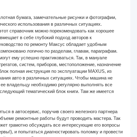
лотная бумага, замечательные рисунки и фотографии,
ческого использования в различных ситуациях.
этот справочник можно порекомендовать как хорошее
овмещает в себе глубокий подход авторов к
руководство по ремонту Максус обладает удобным
омпоновано логично по разделам, главам, параграфам.
огут ему успешно практиковаться. Так, в мануале
регатов, систем, приборов, местоположение, назначение
блок полная инструкция по эксплуатации MAXUS, из
вания авто в различных ситуациях. Чтобы машина не
, ее владельцу необходимо регулярно выполнять все
следующий тематический блок книги. Там же имеется
ься в автосервис, поручив своего железного партнера
 объеме ремонтные работы будут проводить мастера. Так
ожет грамотно обсуждать все интересующие его вопросы
ервы!), и попытаться диагностировать поломку и провести