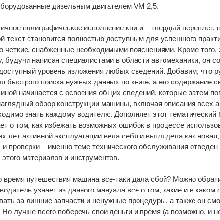
 оборудованные дизельным двигателем VM 2,5.
чное полиграфическое исполнение книги – твердый переплет, п
й текст становится полностью доступным для успешного практи
 четкие, снабженные необходимыми пояснениями. Кроме того, 
у, будучи написан специалистами в области автомеханики, он с
 доступный уровень изложения любых сведений. Добавим, что 
 быстрого поиска нужных данных по книге, а его содержание ск
иной начинается с освоения общих сведений, которые затем пом
аглядный обзор конструкции машины, включая описания всех аг
ходимо знать каждому водителю. Дополняет этот тематический 
ет о том, как избежать возможных ошибок в процессе использо
их лет активной эксплуатации вела себя и выглядела как новая
и проверки – именно теме технического обслуживания отведен 
этого материалов и инструментов.
о время путешествия машина все-таки дала сбой? Можно обратит
водитель узнает из данного мануала все о том, какие и в каком
вать за лишние запчасти и ненужные процедуры, а также он см
Но лучше всего поберечь свои деньги и время (а возможно, и н