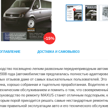
-15%
ОГЛАВЛЕНИЕ
ДОСТАВКА И САМОВЫВОЗ
одство посвящено легким развозным переднеприводным автомо
2008 года (автомобилистам предлагалась полностью адаптиров
ых отзывов даже от самых взыскательных пользователей. Это 
на, хорошо собранная и тщательно проработанная. Водителю н
ехническим обслуживанием и помнить о том, что своевременный
руководство по ремонту MAXUS станет отличным подспорьем, ка
торым порой приходится решать самые нестандартные ремонтны
лам правильной эксплуатации авто и его технического обслужи