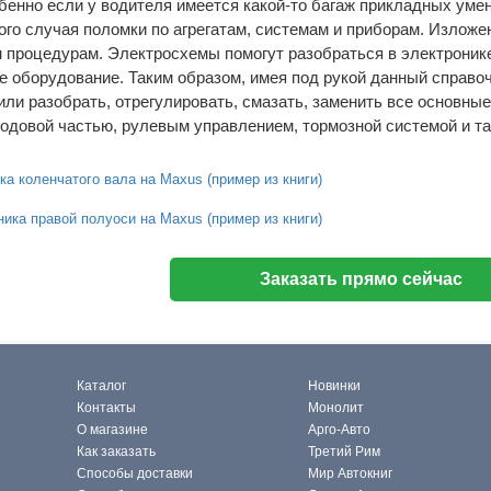
бенно если у водителя имеется какой-то багаж прикладных умени
ого случая поломки по агрегатам, системам и приборам. Изложе
процедурам. Электросхемы помогут разобраться в электронике
е оборудование. Таким образом, имея под рукой данный справочн
или разобрать, отрегулировать, смазать, заменить все основн
ходовой частью, рулевым управлением, тормозной системой и та
ка коленчатого вала на Maxus (пример из книги)
ика правой полуоси на Maxus (пример из книги)
Заказать прямо сейчас
Каталог
Новинки
Контакты
Монолит
О магазине
Арго-Авто
Как заказать
Третий Рим
Способы доставки
Мир Автокниг