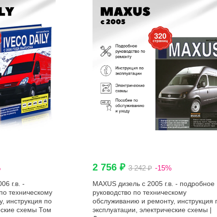
2 756 ₽
%
3 242 ₽
-15%
6 г.в. -
MAXUS дизель с 2005 г.в. - подробное
по техническому
руководство по техническому
, инструкция по
обслуживанию и ремонту, инструкция 
еские схемы Том
эксплуатации, электрические схемы |