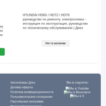
HYUNDAI HD65 / HD72 / HD78
руководство по ремонту, электросхемы -
инструкция по эксплуатации, руководство
му
по техническому обслуживанию | Диез
по
ом
Нет в наличии
Мы в соцсетях:
Автопапирус.Дзен
Договор оферты
Политика конфиденциальности
Пользовательское соглашение
Партнёрская программа