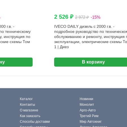
2 526 ₽
%
2 972 ₽
-15%
0 г.в. -
IVECO DAILY дизель с 2000 г.в. -
по техническому
подробное руководство по техническо
, инструкция по
обслуживанию и ремонту, инструкция 
еские схемы Том
эксплуатации, электрические схемы Т
1 | Диез
ну
В корзину
Каталог
Новинки
Контакты
Монолит
О магазине
Арго-Авто
Как заказать
Третий Рим
Способы доставки
Мир Автокниг