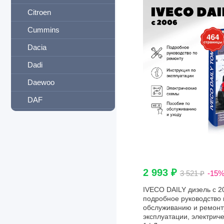
Citroen
Cummins
Dacia
Dadi
Daewoo
DAF
Daihatsu
Datsun
Derways
Detroit Diesel
2 993 ₽
3 521 ₽
-15
Dodge
IVECO DAILY дизель с 200
подробное руководство 
Dong Feng
обслуживанию и ремонту
эксплуатации, электрич
Eagle