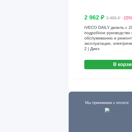
Haima
Hania
2 962 ₽
3 485 ₽
-15
Haval
IVECO DAILY дизель с 200
Hino
подробное руководство 
обслуживанию и ремонту
Holden
эксплуатации, электрич
2 | Диез
Honda
Howo
В корзи
Hummer
Hyundai
I-VAN
Мы принимаем к оплате:
IFA
Infiniti
International