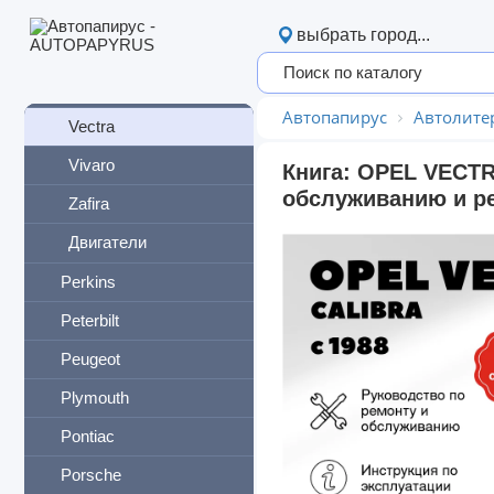
Signum
выбрать город...
Sintra
Tigra
Автопапирус
Автолите
Vectra
Vivaro
Книга: OPEL VECTRA
обслуживанию и ре
Zafira
Двигатели
Perkins
Peterbilt
Peugeot
Plymouth
Pontiac
Porsche