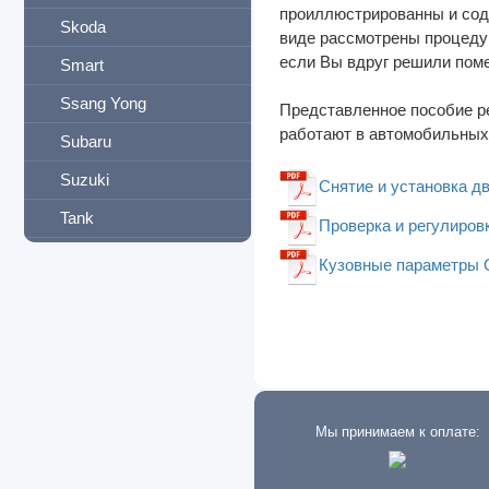
проиллюстрированны и соде
Skoda
виде рассмотрены процедур
если Вы вдруг решили помен
Smart
Ssang Yong
Представленное пособие р
работают в автомобильных 
Subaru
Suzuki
Снятие и установка дви
Tank
Проверка и регулиров
Tata
Кузовные параметры Ope
Tatra
Terex
Tesla
Toyota
Мы принимаем к оплате:
Vauxhall
Volat