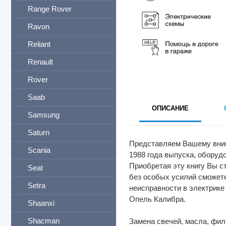
Range Rover
Ravon
Reliant
Renault
Rover
Saab
ОПИСАНИЕ
Samsung
Saturn
Представляем Вашему вним
Scania
1988 года выпуска, оборудо
Приобретая эту книгу Вы с
Seat
без особых усилий сможете
Setra
неисправности в электрике
Опель Калибра.
Shaanxi
Shacman
Замена свечей, масла, филь