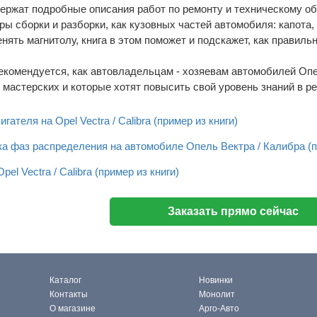
ржат подробные описания работ по ремонту и техническому об
ы сборки и разборки, как кузовных частей автомобиля: капота, 
ять магнитолу, книга в этом поможет и подскажет, как правильн
екомендуется, как автовладельцам - хозяевам автомобилей Опе
мастерских и которые хотят повысить свой уровень знаний в р
гателя на Opel Vectra / Calibra (пример из книги)
ка фаз распределения на автомобиле Опель Вектра / Калибра (п
l Vectra / Calibra (пример из книги)
Заказать прямо сейчас
Каталог
Новинки
Контакты
Монолит
О магазине
Арго-Авто