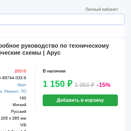
Личный кабинет
одробное руководство по техническому
ические схемы | Арус
20510
В наличии
5-89744-033-6
1 150 ₽
Арус
1 353 ₽
-15%
о, Ремонт, ТО
160
Добавить в корзину
Мягкий
Русский
205 x 285 мм
Ч/Б