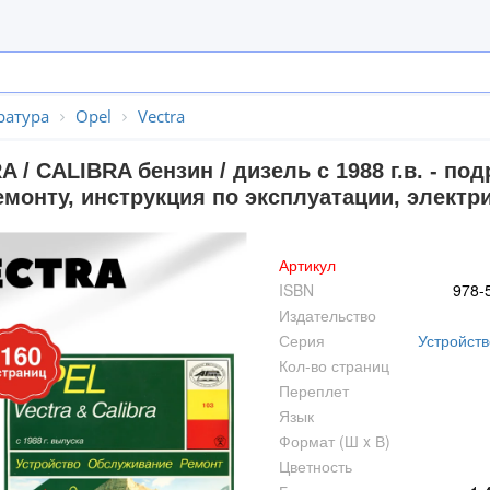
ратура
Opel
Vectra
 / CALIBRA бензин / дизель с 1988 г.в. - п
монту, инструкция по эксплуатации, электр
Артикул
ISBN
978-
Издательство
Серия
Устройств
Кол-во страниц
Переплет
Язык
Формат (Ш x В)
Цветность