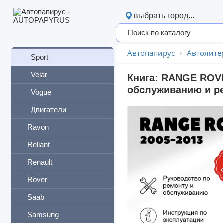
Range Rover
выбрать город...
Classic
Evoque
Автопапирус
Автолите
Sport
Velar
Книга: RANGE ROVE
обслуживанию и ре
Vogue
Двигатели
Ravon
Reliant
Renault
Rover
Saab
Samsung