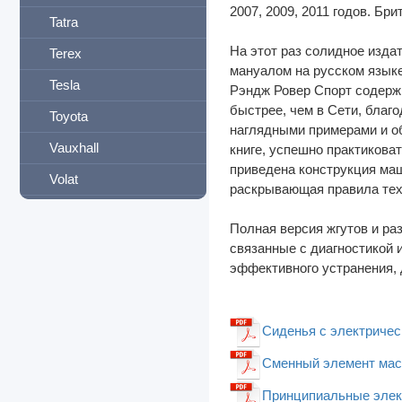
2007, 2009, 2011 годов. Бр
Tatra
На этот раз солидное изд
Terex
мануалом на русском языке
Tesla
Рэндж Ровер Спорт содержи
быстрее, чем в Сети, благ
Toyota
наглядными примерами и об
Vauxhall
книге, успешно практикова
приведена конструкция ма
Volat
раскрывающая правила тех
Volkswagen
Полная версия жгутов и раз
Volvo
связанные с диагностикой
эффективного устранения, 
Vortex
Weichai
Сиденья с электрическ
Yamaha
Сменный элемент масл
ZAZ
Принципиальные элект
Zotye