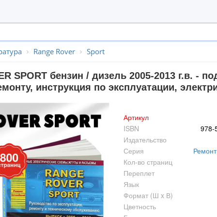
ратура
Range Rover
Sport
R SPORT бензин / дизель 2005-2013 г.в. - п
монту, инструкция по эксплуатации, электри
Артикул
ISBN
978-
Издательство
Серия
Ремонт
Кол-во страниц
Переплет
Язык
Формат (Ш x В)
Цветность