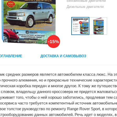
Бензиновые двигатели
Дизельные двигатели
-15%
ОГЛАВЛЕНИЕ
ДОСТАВКА И САМОВЫВОЗ
ик средних размеров является автомобилем класса люкс. На это
 прочного алюминия, но и прекрасные технические характерист
ическая коробка передач и многое другое. К тому же путешество
словом, владельцу данного кроссовера не придется жаловаться
уживает того, чтобы о ней хорошо заботились, продлевая тем с
тосервиса часто требуется компетентный источник автомобильны
овое толстое руководство по ремонту Range Rover Sport, в кото
ектрооборудованию данных автомобилей. Речь идет о моделях, 