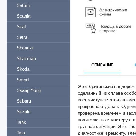
Saturn
Scania
Seat
Setra
Shaanxi
Shacman
ОПИСАНИЕ
Skoda
Smart
Этот британский внедорожн
Ssang Yong
сделанный из сплава особо
восьмиступенчатая автомат
Subaru
прекрасно отделан. Одним 
Suzuki
проверена временем и засл
водителю, но и мастеру ав
Tank
трудной ситуации. Это – н
Tata
диагностике и ремонту, эл