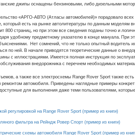
итанские джипы оснащены бензиновыми, либо дизельными моторами
ательство «АРГО-АВТО (Атласы автомобилей)» порадовало все
, который есть на рынке автолитературы по данным моделям в
т 800 страниц, но при этом все сведения поданы точно и логич
одаря удобному предметному указателю в конце мануала. При э
ъяснениями. Нет сомнений, что не только опытный водитель ил
ться по ней. В начале приводятся теоретические данные о внедо
шины с иллюстрациями. Имеется полная инструкция по эксплу
обслуживания внедорожника с перечнем необходимых материал
ъемов, а также все электросхемы Range Rover Sport также есть
 и ремонтом автомобиля. Приведены наглядные примеры конкрет
доступные для выполнения даже теми пользователями, которые
ой регулировкой на Range Rover Sport (пример из книги)
яного фильтра на Рейндж Ровер Спорт (пример из книги)
рические схемы автомобиля Range Rover Sport (пример из книг