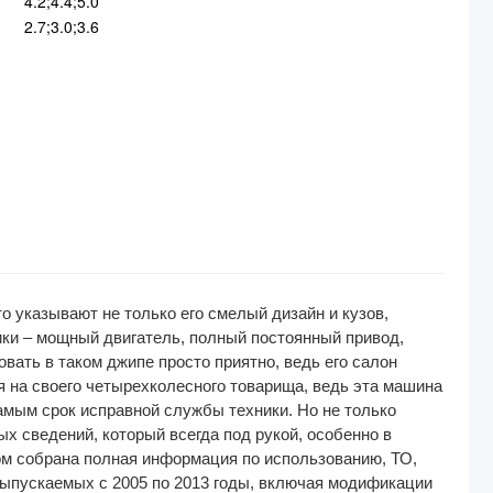
4.2;4.4;5.0
2.7;3.0;3.6
 указывают не только его смелый дизайн и кузов,
ики – мощный двигатель, полный постоянный привод,
вать в таком джипе просто приятно, ведь его салон
 на своего четырехколесного товарища, ведь эта машина
амым срок исправной службы техники. Но не только
х сведений, который всегда под рукой, особенно в
ром собрана полная информация по использованию, ТО,
выпускаемых с 2005 по 2013 годы, включая модификации