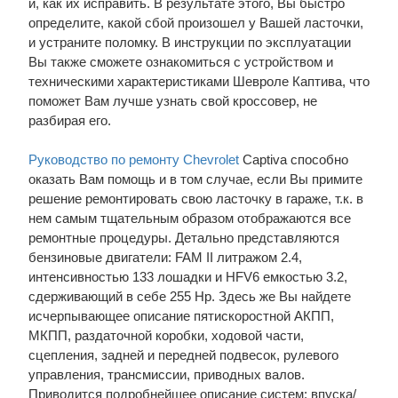
и, как их исправить. В результате этого, Вы быстро
определите, какой сбой произошел у Вашей ласточки,
и устраните поломку. В инструкции по эксплуатации
Вы также сможете ознакомиться с устройством и
техническими характеристиками Шевроле Каптива, что
поможет Вам лучше узнать свой кроссовер, не
разбирая его.
Руководство по ремонту Chevrolet
Captiva способно
оказать Вам помощь и в том случае, если Вы примите
решение ремонтировать свою ласточку в гараже, т.к. в
нем самым тщательным образом отображаются все
ремонтные процедуры. Детально представляются
бензиновые двигатели: FAM II литражом 2.4,
интенсивностью 133 лошадки и HFV6 емкостью 3.2,
сдерживающий в себе 255 Hp. Здесь же Вы найдете
исчерпывающее описание пятискоростной АКПП,
МКПП, раздаточной коробки, ходовой части,
сцепления, задней и передней подвесок, рулевого
управления, трансмиссии, приводных валов.
Приводится подробнейшее описание систем: впуска/