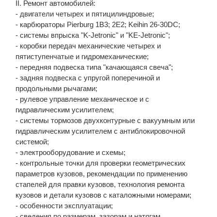
II. Ремонт автомобилей:
- двигатели четырех и пятицилиндровые;
- карбюраторы Pierburg 1B3; 2E2; Keihin 26-30DC;
- системы впрыска "K-Jetronic" и "KE-Jetronic";
- коробки передач механические четырех и
пятиступенчатые и гидромеханические;
- передняя подвеска типа "качающаяся свеча";
- задняя подвеска с упругой поперечиной и
продольными рычагами;
- рулевое управление механическое и с
гидравлическим усилителем;
- системы тормозов двухконтурные с вакуумным или
гидравлическим усилителем с антиблокировочной
системой;
- электрооборудование и схемы;
- контрольные точки для проверки геометрических
параметров кузовов, рекомендации по применению
стапелей для правки кузовов, технология ремонта
кузовов и детали кузовов с каталожными номерами;
- особенности эксплуатации;
- сведения по размерам, зазорам и натягам