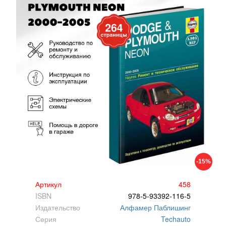
-15%
Артикул
458
ISBN
978-5-93392-116-5
Издательство
Алфамер Паблишинг
Серия
Techauto