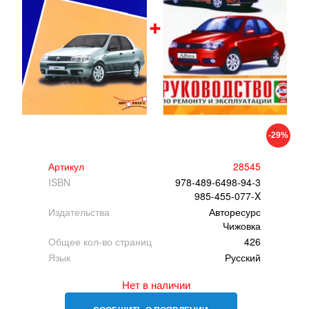
-29%
Артикул
28545
ISBN
978-489-6498-94-3
985-455-077-X
Издательства
Авторесурс
Чижовка
Общее кол-во страниц
426
Язык
Русский
Нет в наличии