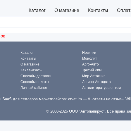
Каталог
О магазине
Контакты
Оплат
лок
Каталог
Новинки
Контакты
Монолит
О магазине
Арго-Авто
Как заказать
Третий Рим
Способы доставки
Мир Автокниг
Способы оплаты
Легион-Автодата
Личный кабинет
Автолитература оптом
 SaaS для селлеров маркетплейсов:
otvet.im
— AI-ответы на отзывы Wil
© 2008-2026 ООО "Автопапирус". Все права з