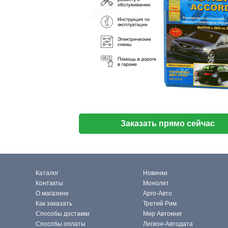
Заказать прямо сейчас
Каталог
Новинки
Контакты
Монолит
О магазине
Арго-Авто
Как заказать
Третий Рим
Способы доставки
Мир Автокниг
Способы оплаты
Легион-Автодата