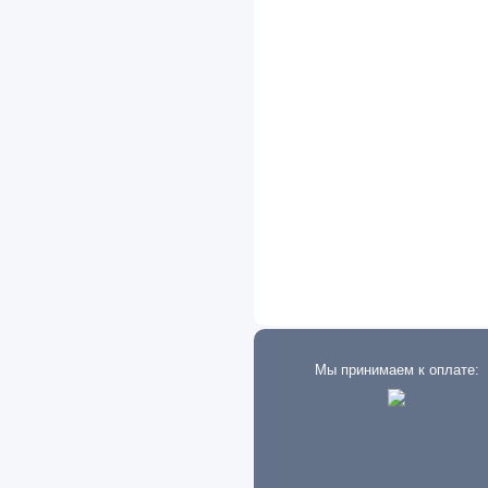
Eaton
Exeed
FAW
Fiat
Ford
Foton
Freightliner
Geely
GMC
Мы принимаем к оплате:
Great Wall
Groz
Hafei