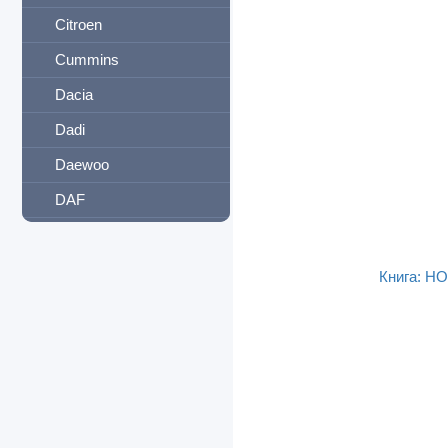
Citroen
Cummins
Dacia
Dadi
Daewoo
DAF
Daihatsu
Datsun
Книга: HO
Derways
Detroit Diesel
Dodge
Dong Feng
Eagle