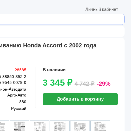
Личный кабинет
ванию Honda Accord с 2002 года
28585
В наличии
5-88850-352-2
3 345 ₽
5-9545-0079-0
4 742 ₽
-29%
гион-Aвтодата
Арго-Авто
Добавить в корзину
880
Русский