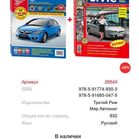
-29%
Артикул
28549
ISBN
978-5-91774-930-3
978-5-91685-047-5
Издательства
Третий Рим
Мир Автокниг
Общее кол-во страниц
832
Язык
Русский
В наличии