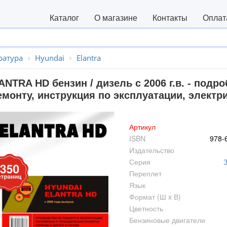
Каталог
О магазине
Контакты
Оплат
ратура
Hyundai
Elantra
NTRA HD бензин / дизель с 2006 г.в. - подр
монту, инструкция по эксплуатации, электр
Артикул
ISBN
978-
Издательство
Серия
Переплет
Язык
Формат (Ш x В)
Цветность
Бензиновые двигатели