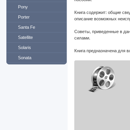
Pony
Книга содержит: общие све
Porter
описание возможных неиспр
Santa Fe
Советы, приведенные в дан
Satellite
силами.
Solaris
Книга предназначена для 
Sonata
Starex
Terracan
Tiburon
Trajet
Tucson
Veracruz
Verna