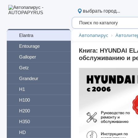
County
выбрать город...
Coupe
Creta
Автопапирус
Автолите
Elantra
Entourage
Книга: HYUNDAI ELA
Galloper
обслуживанию и ре
Getz
Grandeur
H1
H100
H200
H350
HD