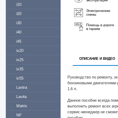
i10
i20
i30
i40
i45
ix20
ОПИСАНИЕ И ВИДЕО
ix25
ix35
Руководство по ремонту, 
ix55
бензиновыми двигателями 
Lantra
1.6 л.
Lavita
Данное пособие всегда пом
Matrix
выполнить ремонт всех агр
сервис-менеджер не сможет
NF
пособии.