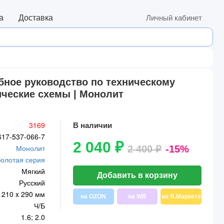
а
Доставка
Личный кабинет
обное руководство по техническому
ические схемы | Монолит
3169
В наличии
617-537-066-7
2 040 ₽
Монолит
2 400 ₽
-15%
Золотая серия
Мягкий
Добавить в корзину
Русский
210 x 290 мм
на OZON
на WB
на Я.Маркете
Ч/Б
1.6; 2.0