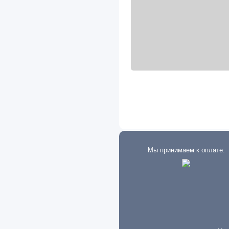
Двигатели
I-VAN
IFA
Infiniti
International
Iran
Isuzu
Iveco
Мы принимаем к оплате:
JAC
Jaguar
JCB
Jeep