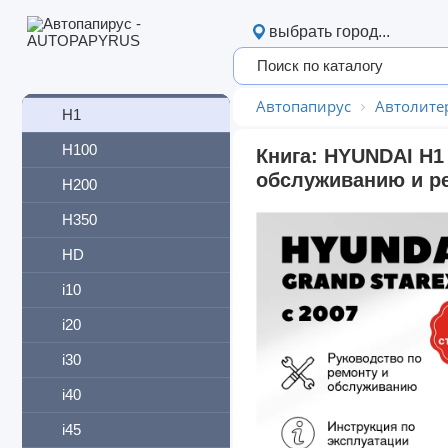
Galloper
выбрать город...
Getz
Grandeur
Автопапирус
Автолите
H1
H100
Книга: HYUNDAI H1
обслуживанию и ре
H200
H350
HD
i10
i20
i30
i40
i45