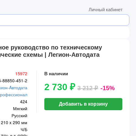
Личный кабинет
бное руководство по техническому
ические схемы | Легион-Aвтодата
15972
В наличии
5-88850-451-2
2 730 ₽
гион-Aвтодата
3 212 ₽
-15%
рофессионал
424
Добавить в корзину
Мягкий
Русский
210 x 290 мм
Ч/Б