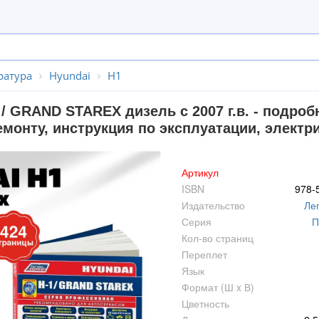
ратура
Hyundai
H1
 / GRAND STAREX дизель с 2007 г.в. - подро
монту, инструкция по эксплуатации, электр
Артикул
ISBN
978-
Издательство
Ле
Серия
П
Кол-во страниц
Переплет
Язык
Формат (Ш x В)
Цветность