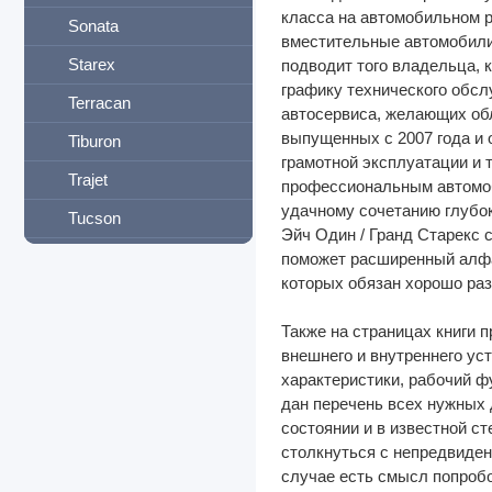
класса на автомобильном р
Sonata
вместительные автомобили 
Starex
подводит того владельца, 
графику технического обсл
Terracan
автосервиса, желающих об
выпущенных с 2007 года и 
Tiburon
грамотной эксплуатации и 
Trajet
профессиональным автомоби
удачному сочетанию глубок
Tucson
Эйч Один / Гранд Старекс 
Veracruz
поможет расширенный алфав
которых обязан хорошо ра
Verna
Также на страницах книги 
Двигатели
внешнего и внутреннего ус
I-VAN
характеристики, рабочий ф
дан перечень всех нужных 
IFA
состоянии и в известной с
Infiniti
столкнуться с непредвиден
случае есть смысл попробо
International