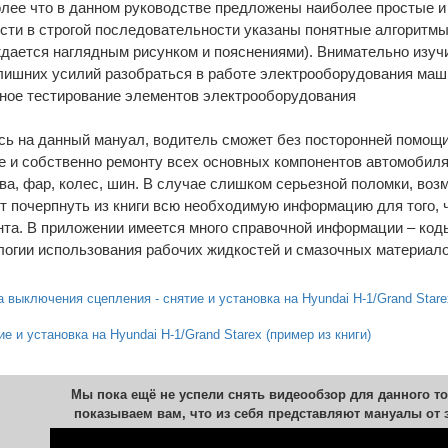
олее что в данном руководстве предложены наиболее простые 
ости в строгой последовательности указаны понятные алгоритм
ждается наглядным рисунком и пояснениями). Внимательно из
ишних усилий разобраться в работе электрооборудования маши
ное тестирование элементов электрооборудования
сь на данный мануал, водитель сможет без посторонней помощи
ке и собственно ремонту всех основных компонентов автомобиля 
ва, фар, колес, шин. В случае слишком серьезной поломки, возм
т почерпнуть из книги всю необходимую информацию для того,
нта. В приложении имеется много справочной информации – код
ологии использования рабочих жидкостей и смазочных материало
выключения сцепления - снятие и установка на Hyundai H-1/Grand Starex
е и установка на Hyundai H-1/Grand Starex (пример из книги)
Мы пока ещё не успели снять видеообзор для данного то
показываем вам, что из себя представляют мануалы от 