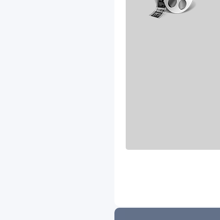
Lifan
Lincoln
Luxgen
MAN
Mazda
Maxus
Mercedes-Benz
Mercury
MG
Mini
Mitsubishi
Morris
Neoplan