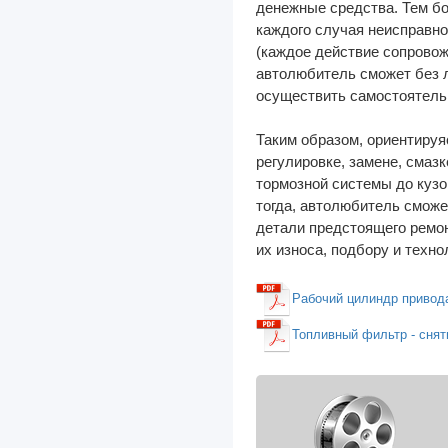
денежные средства. Тем б
каждого случая неисправн
Iran
(каждое действие сопрово
Isuzu
автолюбитель сможет без л
осуществить самостоятель
Iveco
JAC
Таким образом, ориентируя
регулировке, замене, смаз
Jaguar
тормозной системы до кузо
тогда, автолюбитель сможе
JCB
детали предстоящего ремо
Jeep
их износа, подбору и техн
Kenworth
Рабочий цилиндр привода 
Kia
Топливный фильтр - сняти
Lancia
Land Rover
Lexus