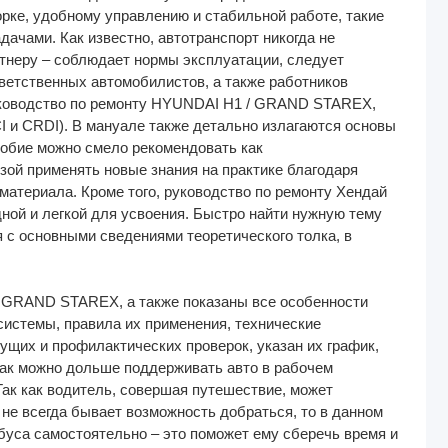
рке, удобному управлению и стабильной работе, такие
чами. Как известно, автотранспорт никогда не
ртнеру – соблюдает нормы эксплуатации, следует
тветственных автомобилистов, а также работников
руководство по ремонту HYUNDAI H1 / GRAND STAREX,
 и CRDI). В мануале также детально излагаются основы
собие можно смело рекомендовать как
ьзой применять новые знания на практике благодаря
материала. Кроме того, руководство по ремонту Хендай
дной и легкой для усвоения. Быстро найти нужную тему
 с основными сведениями теоретического толка, в
 GRAND STAREX, а также показаны все особенности
 системы, правила их применения, технические
ущих и профилактических проверок, указан их график,
как можно дольше поддерживать авто в рабочем
Так как водитель, совершая путешествие, может
не всегда бывает возможность добраться, то в данном
буса самостоятельно – это поможет ему сберечь время и