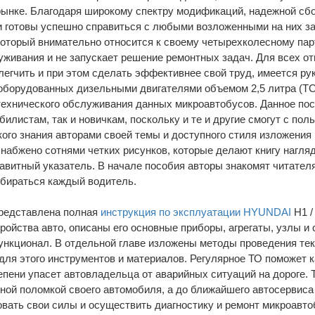
ынке. Благодаря широкому спектру модификаций, надежной сбо
готовы успешно справиться с любыми возложенными на них зада
который внимательно относится к своему четырехколесному па
уживания и не запускает решение ремонтных задач. Для всех о
легчить и при этом сделать эффективнее свой труд, имеется 
оборудованных дизельными двигателями объемом 2,5 литра (TCI
технического обслуживания данных микроавтобусов. Данное по
листам, так и новичкам, поскольку и те и другие смогут с пол
ого знания авторами своей темы и доступного стиля изложения 
снабжено сотнями четких рисунков, которые делают книгу нагля
итный указатель. В начале пособия авторы знакомят читателя
збираться каждый водитель.
представлена полная
инструкция по эксплуатации HYUNDAI
H1 /
тройства авто, описаны его основные приборы, агрегаты, узлы и
ункционал. В отдельной главе изложены методы проведения тек
для этого инструментов и материалов. Регулярное ТО поможет 
тепени упасет автовладельца от аварийных ситуаций на дороге. 
ной поломкой своего автомобиля, а до ближайшего автосервиса 
вать свои силы и осуществить диагностику и ремонт микроавто