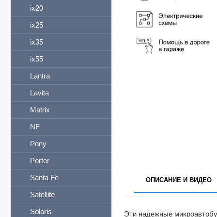
ix20
ix25
ix35
ix55
Lantra
Lavita
Matrix
NF
Pony
Porter
Santa Fe
ОПИСАНИЕ И ВИДЕО
Satellite
Solaris
Эти надежные микроавтобус