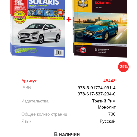
-29%
Артикул
45448
ISBN
978-5-91774-991-4
978-617-537-234-0
Издательства
Третий Рим
Монолит
Общее кол-во страниц
700
Язык
Русский
В наличии